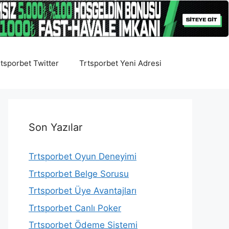
tsporbet Twitter
Trtsporbet Yeni Adresi
Son Yazılar
Trtsporbet Oyun Deneyimi
Trtsporbet Belge Sorusu
Trtsporbet Üye Avantajları
Trtsporbet Canlı Poker
Trtsporbet Ödeme Sistemi