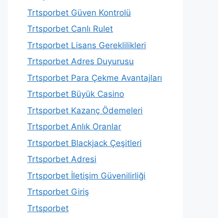
Trtsporbet Güven Kontrolü
Trtsporbet Canlı Rulet
Trtsporbet Lisans Gereklilikleri
Trtsporbet Adres Duyurusu
Trtsporbet Para Çekme Avantajları
Trtsporbet Büyük Casino
Trtsporbet Kazanç Ödemeleri
Trtsporbet Anlık Oranlar
Trtsporbet Blackjack Çeşitleri
Trtsporbet Adresi
Trtsporbet İletişim Güvenilirliği
Trtsporbet Giriş
Trtsporbet