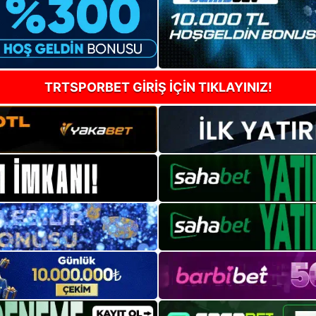
TRTSPORBET GİRİŞ İÇİN TIKLAYINIZ!