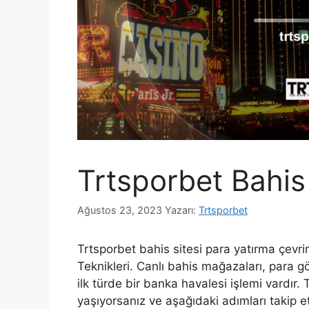
Trtsporbet Bahis
Ağustos 23, 2023
Yazarı:
Trtsporbet
Trtsporbet bahis sitesi para yatırma çevri
Teknikleri. Canlı bahis mağazaları, para g
ilk türde bir banka havalesi işlemi vardır
yaşıyorsanız ve aşağıdaki adımları takip et