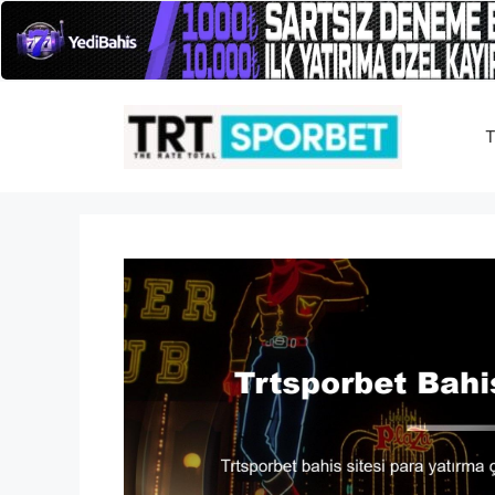
İçeriğe
atla
T