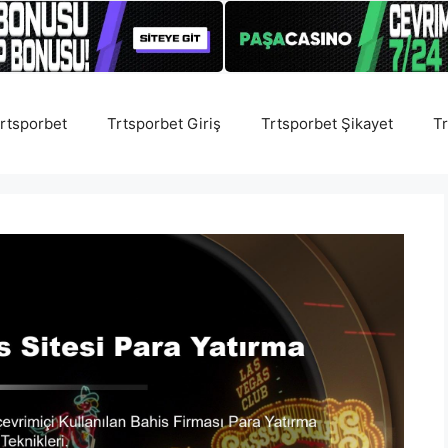
rtsporbet
Trtsporbet Giriş
Trtsporbet Şikayet
Tr