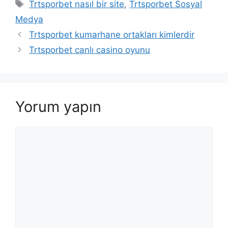
Etiketler
Trtsporbet nasıl bir site
,
Trtsporbet Sosyal
Medya
Yazı
Trtsporbet kumarhane ortakları kimlerdir
dolaşımı
Trtsporbet canlı casino oyunu
Yorum yapın
Yorum