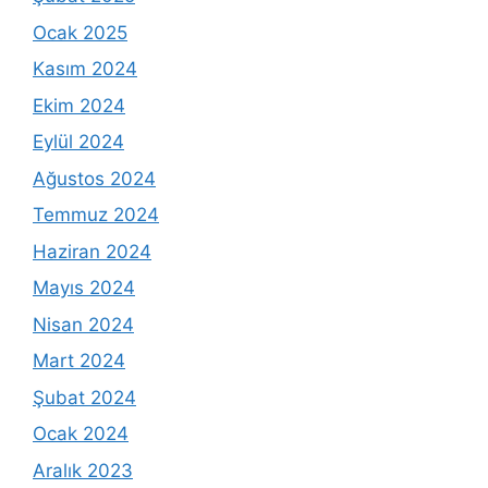
Ocak 2025
Kasım 2024
Ekim 2024
Eylül 2024
Ağustos 2024
Temmuz 2024
Haziran 2024
Mayıs 2024
Nisan 2024
Mart 2024
Şubat 2024
Ocak 2024
Aralık 2023