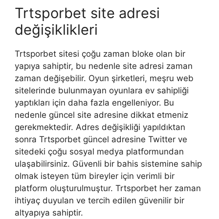
Trtsporbet site adresi
değişiklikleri
Trtsporbet sitesi çoğu zaman bloke olan bir
yapıya sahiptir, bu nedenle site adresi zaman
zaman değişebilir. Oyun şirketleri, meşru web
sitelerinde bulunmayan oyunlara ev sahipliği
yaptıkları için daha fazla engelleniyor. Bu
nedenle güncel site adresine dikkat etmeniz
gerekmektedir. Adres değişikliği yapıldıktan
sonra Trtsporbet güncel adresine Twitter ve
sitedeki çoğu sosyal medya platformundan
ulaşabilirsiniz. Güvenli bir bahis sistemine sahip
olmak isteyen tüm bireyler için verimli bir
platform oluşturulmuştur. Trtsporbet her zaman
ihtiyaç duyulan ve tercih edilen güvenilir bir
altyapıya sahiptir.