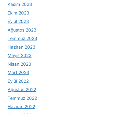
Kasım 2023
Ekim 2023
Eylül 2023
Ağustos 2023
Temmuz 2023
Haziran 2023
Mayıs 2023
Nisan 2023
Mart 2023
Eylül 2022
Ağustos 2022
Temmuz 2022
Haziran 2022