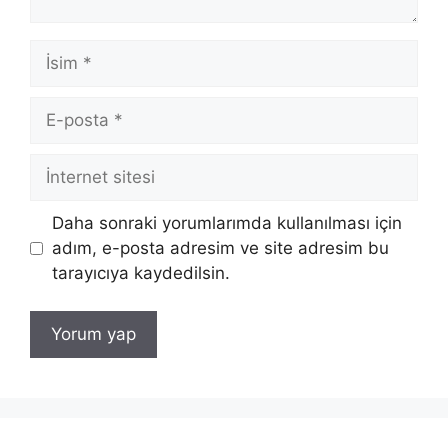
İsim
E-
posta
İnternet
sitesi
Daha sonraki yorumlarımda kullanılması için
adım, e-posta adresim ve site adresim bu
tarayıcıya kaydedilsin.