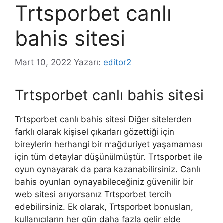
Trtsporbet canlı
bahis sitesi
Mart 10, 2022
Yazarı:
editor2
Trtsporbet canlı bahis sitesi
Trtsporbet canlı bahis sitesi Diğer sitelerden
farklı olarak kişisel çıkarları gözettiği için
bireylerin herhangi bir mağduriyet yaşamaması
için tüm detaylar düşünülmüştür. Trtsporbet ile
oyun oynayarak da para kazanabilirsiniz. Canlı
bahis oyunları oynayabileceğiniz güvenilir bir
web sitesi arıyorsanız Trtsporbet tercih
edebilirsiniz. Ek olarak, Trtsporbet bonusları,
kullanıcıların her gün daha fazla gelir elde