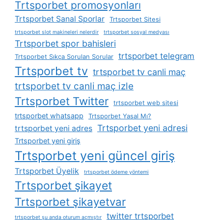
Trtsporbet promosyonları
Trtsporbet Sanal Sporlar
Trtsporbet Sitesi
trtsporbet slot makineleri nelerdir
trtsporbet sosyal medyası
Trtsporbet spor bahisleri
trtsporbet telegram
Trtsporbet Sıkça Sorulan Sorular
Trtsporbet tv
trtsporbet tv canli maç
trtsporbet tv canli maç izle
Trtsporbet Twitter
trtsporbet web sitesi
trtsporbet whatsapp
Trtsporbet Yasal Mı?
Trtsporbet yeni adresi
trtsporbet yeni adres
Trtsporbet yeni giriş
Trtsporbet yeni güncel giriş
Trtsporbet Üyelik
trtsporbet ödeme yöntemi
Trtsporbet şikayet
Trtsporbet şikayetvar
twitter trtsporbet
trtsporbet şu anda oturum açmıştır