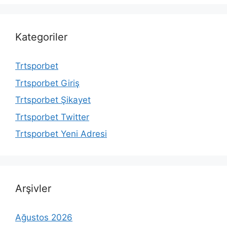
Kategoriler
Trtsporbet
Trtsporbet Giriş
Trtsporbet Şikayet
Trtsporbet Twitter
Trtsporbet Yeni Adresi
Arşivler
Ağustos 2026