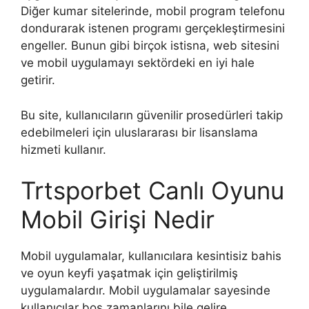
Diğer kumar sitelerinde, mobil program telefonu
dondurarak istenen programı gerçekleştirmesini
engeller. Bunun gibi birçok istisna, web sitesini
ve mobil uygulamayı sektördeki en iyi hale
getirir.
Bu site, kullanıcıların güvenilir prosedürleri takip
edebilmeleri için uluslararası bir lisanslama
hizmeti kullanır.
Trtsporbet Canlı Oyunu
Mobil Girişi Nedir
Mobil uygulamalar, kullanıcılara kesintisiz bahis
ve oyun keyfi yaşatmak için geliştirilmiş
uygulamalardır. Mobil uygulamalar sayesinde
kullanıcılar boş zamanlarını bile gelire