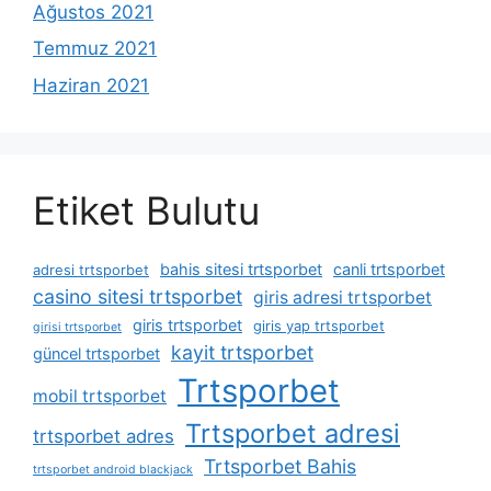
Ağustos 2021
Temmuz 2021
Haziran 2021
Etiket Bulutu
bahis sitesi trtsporbet
canli trtsporbet
adresi trtsporbet
casino sitesi trtsporbet
giris adresi trtsporbet
giris trtsporbet
giris yap trtsporbet
girisi trtsporbet
kayit trtsporbet
güncel trtsporbet
Trtsporbet
mobil trtsporbet
Trtsporbet adresi
trtsporbet adres
Trtsporbet Bahis
trtsporbet android blackjack