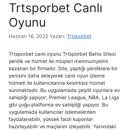
Trtsporbet Canlı
Oyunu
Haziran 16, 2022
Yazarı:
Trtsporbet
Trtsporbet canlı oyunu Trtsporbet Bahis Sitesi
yenilik ve hizmet ile müşteri memnuniyetini
kazanan bir firmadır. Site, yaptığı yeniliklere bir
yenisini daha ekleyerek canlı oyun izleme
hizmeti ile kullanıcılarına kesintisiz hizmet
sunmaktadır. Bu uygulamada çeşitli oyunlara ev
sahipliği yapıyor; Premier League, NBA, La Liga
gibi çoğu platforma ev sahipliği yapıyor. Bu
uygulamada kullanıcılar ödemelerden
faydalanabilir, yüksek faizli kuponlar
hazırlayabilir ve maçlarını izleyebilir. Yanındaki