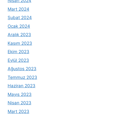
Nisan 2024
Mart 2024
Şubat 2024
Ocak 2024
Aralık 2023
Kasım 2023
Ekim 2023
Eylül 2023
Ağustos 2023
Temmuz 2023
Haziran 2023
Mayıs 2023
Nisan 2023
Mart 2023