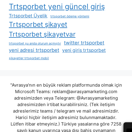
Trtsporbet yeni güncel giriş
Trtsporbet Üyelik
trtsporbet ödeme yöntemi
Trtsporbet şikayet
Trtsporbet şikayetvar
twitter trtsporbet
trtsporbet şu anda oturum açmıştır
yeni adresi trtsporbet
yeni giris trtsporbet
şikayetler trtsporbet mobil
"Avrasya'nın en büyük reklam platformunda olmak için
Microsoft Teams:
reklam@avrasyamarketing.com
adresimizden veya Telegram: @Avrasyamarketing
adresimizden irtibat kurabilirsiniz. (Tek iletişim
adreslerimiz teams / telegram ve mail adresimizdir.
Harici hiçbir iletişim adresimiz bulunmamaktadır.
Lütfen itibar etmeyiniz.) Türkiye yasalarına göre 7258
sayılı kanun uyarınca yasa dışı bahis oynamanın