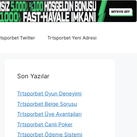
tsporbet Twitter
Trtsporbet Yeni Adresi
Son Yazılar
Trtsporbet Oyun Deneyimi
Trtsporbet Belge Sorusu
Trtsporbet Üye Avantajları
Trtsporbet Canlı Poker
Trtsporbet Ödeme Sistemi