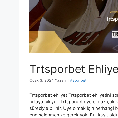
Trtsporbet Ehliye
Ocak 3, 2024
Yazarı:
Trtsporbet
Trtsporbet ehliyet Trtsporbet ehliyetini s
ortaya çıkıyor. Trtsporbet üye olmak çok 
süreciyle bilinir. Üye olmak için herhangi
endişelenmenize gerek yok. Bu, kayıt old