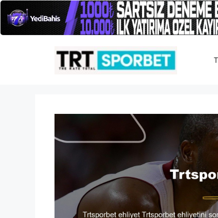
İçeriğe
atla
T