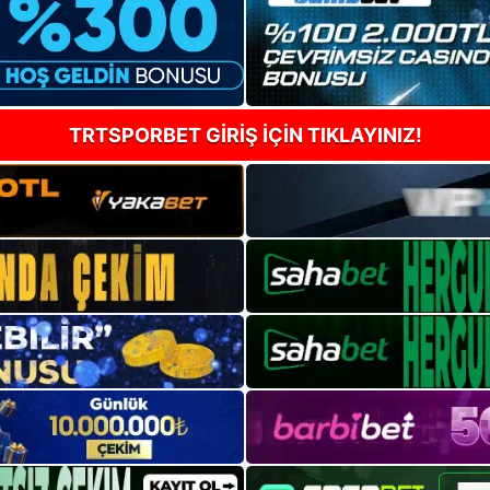
TRTSPORBET GİRİŞ İÇİN TIKLAYINIZ!