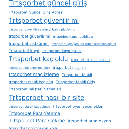
Trtsporbet güncel giriş
Trtsporbet Güncel Giriş Adresi
Trtsporbet güvenilir mi
trtsporbet güvenilir çevrimiçi bahis platformu
trtsporbet güvenlir mi
trtsporbet hizmet politikası
trtsporbet instagram
trtsporbet i̇çin yeni bir bahis sitesinin açılışı
Trtsporbet kayıt
trtsporbet kayıt i̇şlemi
Trtsporbet kaç oldu
trtsporbet kullanıcıları
trtsporbet maç izle
trtsporbet kullanım koşulları
trtsporbet maç izleme
Trtsporbet Mobil
trtsporbet mobil bağlantı
Trtsporbet Mobil Giriş
Trtsporbet müşteri hizmetleri
Trtsporbet nasıl bir site
trtsporbet oyun seçenekleri
trtsporbet olarak kaydolmak
Trtsporbet Para Yatırma
Trtsporbet Para Çekme
trtsporbet promosyon
trtsporbet promosyon kodu