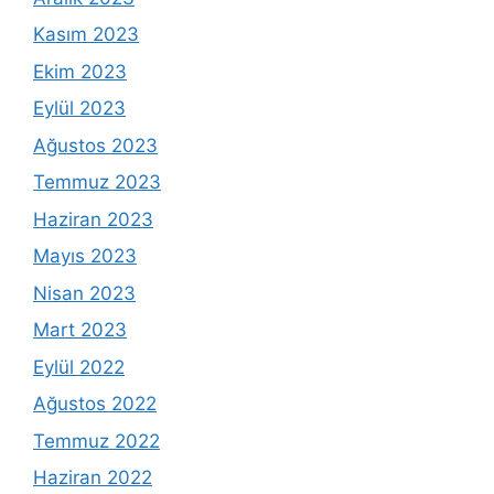
Kasım 2023
Ekim 2023
Eylül 2023
Ağustos 2023
Temmuz 2023
Haziran 2023
Mayıs 2023
Nisan 2023
Mart 2023
Eylül 2022
Ağustos 2022
Temmuz 2022
Haziran 2022