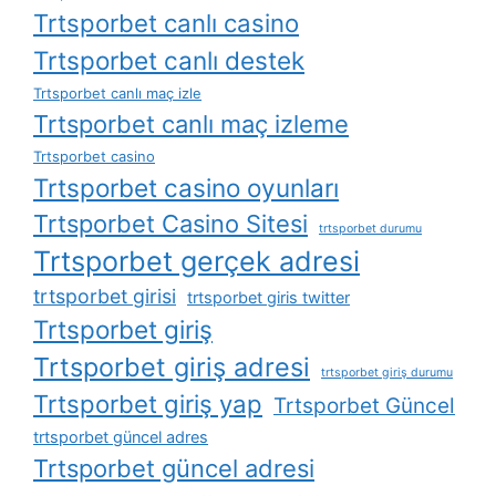
Trtsporbet canlı casino
Trtsporbet canlı destek
Trtsporbet canlı maç izle
Trtsporbet canlı maç izleme
Trtsporbet casino
Trtsporbet casino oyunları
Trtsporbet Casino Sitesi
trtsporbet durumu
Trtsporbet gerçek adresi
trtsporbet girisi
trtsporbet giris twitter
Trtsporbet giriş
Trtsporbet giriş adresi
trtsporbet giriş durumu
Trtsporbet giriş yap
Trtsporbet Güncel
trtsporbet güncel adres
Trtsporbet güncel adresi