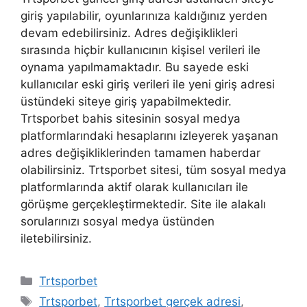
giriş yapılabilir, oyunlarınıza kaldığınız yerden
devam edebilirsiniz. Adres değişiklikleri
sırasında hiçbir kullanıcının kişisel verileri ile
oynama yapılmamaktadır. Bu sayede eski
kullanıcılar eski giriş verileri ile yeni giriş adresi
üstündeki siteye giriş yapabilmektedir.
Trtsporbet bahis sitesinin sosyal medya
platformlarındaki hesaplarını izleyerek yaşanan
adres değişikliklerinden tamamen haberdar
olabilirsiniz. Trtsporbet sitesi, tüm sosyal medya
platformlarında aktif olarak kullanıcıları ile
görüşme gerçekleştirmektedir. Site ile alakalı
sorularınızı sosyal medya üstünden
iletebilirsiniz.
Kategoriler
Trtsporbet
Etiketler
Trtsporbet
,
Trtsporbet gerçek adresi
,