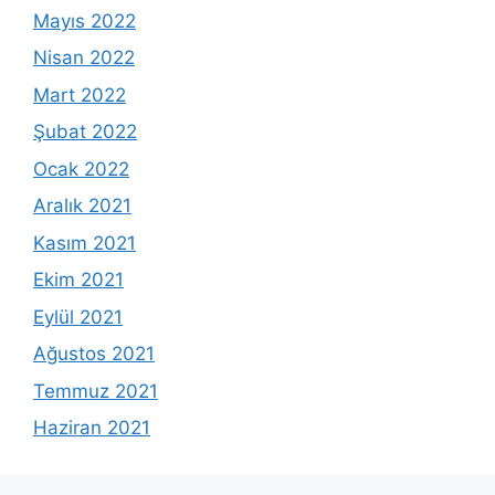
Mayıs 2022
Nisan 2022
Mart 2022
Şubat 2022
Ocak 2022
Aralık 2021
Kasım 2021
Ekim 2021
Eylül 2021
Ağustos 2021
Temmuz 2021
Haziran 2021