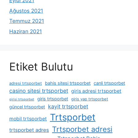
Eylül 2021
Ağustos 2021
Temmuz 2021
Haziran 2021
Etiket Bulutu
bahis sitesi trtsporbet
canli trtsporbet
adresi trtsporbet
casino sitesi trtsporbet
giris adresi trtsporbet
giris trtsporbet
giris yap trtsporbet
girisi trtsporbet
kayit trtsporbet
güncel trtsporbet
Trtsporbet
mobil trtsporbet
Trtsporbet adresi
trtsporbet adres