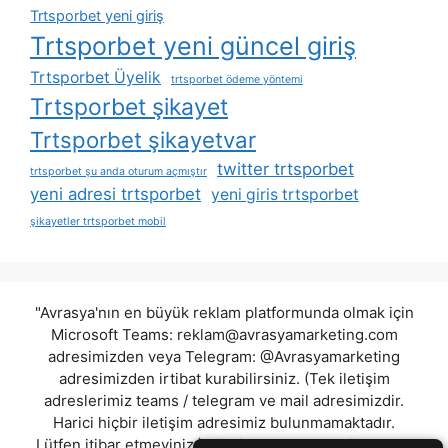
Trtsporbet yeni giriş
Trtsporbet yeni güncel giriş
Trtsporbet Üyelik
trtsporbet ödeme yöntemi
Trtsporbet şikayet
Trtsporbet şikayetvar
twitter trtsporbet
trtsporbet şu anda oturum açmıştır
yeni adresi trtsporbet
yeni giris trtsporbet
şikayetler trtsporbet mobil
"Avrasya'nın en büyük reklam platformunda olmak için
Microsoft Teams:
reklam@avrasyamarketing.com
adresimizden veya Telegram: @Avrasyamarketing
adresimizden irtibat kurabilirsiniz. (Tek iletişim
adreslerimiz teams / telegram ve mail adresimizdir.
Harici hiçbir iletişim adresimiz bulunmamaktadır.
Lütfen itibar etmeyiniz.) Türkiye yasalarına göre 7258