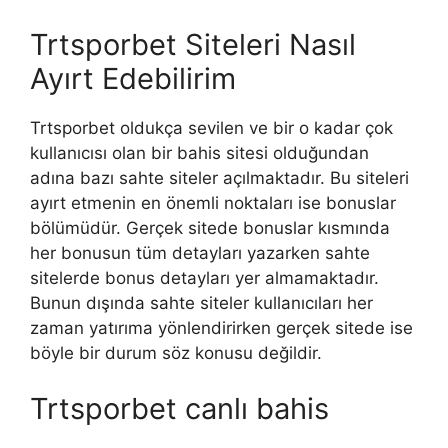
Trtsporbet Siteleri Nasıl
Ayırt Edebilirim
Trtsporbet oldukça sevilen ve bir o kadar çok
kullanıcısı olan bir bahis sitesi olduğundan
adına bazı sahte siteler açılmaktadır. Bu siteleri
ayırt etmenin en önemli noktaları ise bonuslar
bölümüdür. Gerçek sitede bonuslar kısmında
her bonusun tüm detayları yazarken sahte
sitelerde bonus detayları yer almamaktadır.
Bunun dışında sahte siteler kullanıcıları her
zaman yatırıma yönlendirirken gerçek sitede ise
böyle bir durum söz konusu değildir.
Trtsporbet canlı bahis