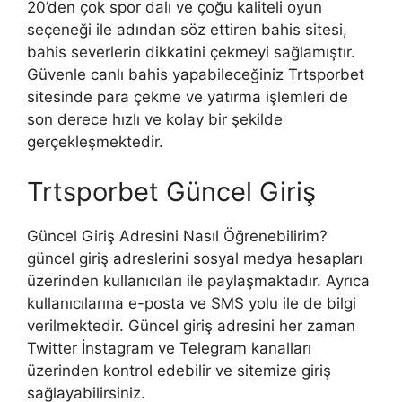
20’den çok spor dalı ve çoğu kaliteli oyun
seçeneği ile adından söz ettiren bahis sitesi,
bahis severlerin dikkatini çekmeyi sağlamıştır.
Güvenle canlı bahis yapabileceğiniz Trtsporbet
sitesinde para çekme ve yatırma işlemleri de
son derece hızlı ve kolay bir şekilde
gerçekleşmektedir.
Trtsporbet Güncel Giriş
Güncel Giriş Adresini Nasıl Öğrenebilirim?
güncel giriş adreslerini sosyal medya hesapları
üzerinden kullanıcıları ile paylaşmaktadır. Ayrıca
kullanıcılarına e-posta ve SMS yolu ile de bilgi
verilmektedir. Güncel giriş adresini her zaman
Twitter İnstagram ve Telegram kanalları
üzerinden kontrol edebilir ve sitemize giriş
sağlayabilirsiniz.