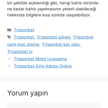
bir şekilde açıklandığı gibi, hangi bahis türünde
ne kadar bahis yapılmasının yeterli olabileceği
hakkında bilgilere kısa sürede ulaşılabiliyor.
Kategoriler
Trtsporbet
Etiketler
Trtsporbet
,
Trtsporbet adresi
,
Trtsporbet
canlı maç izleme
,
Trtsporbet kaç oldu
,
Trtsporbet tv
Yazı
Trtsporbet Mobil Uygulama
dolaşımı
Trtsporbet Giriş Adresi Online
Yorum yapın
Yorum