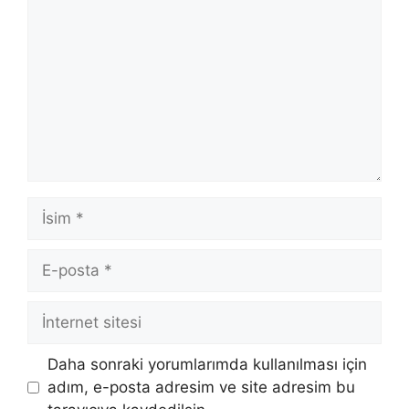
İsim
E-
posta
İnternet
sitesi
Daha sonraki yorumlarımda kullanılması için
adım, e-posta adresim ve site adresim bu