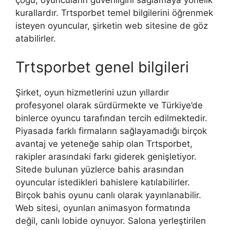
çoğu, oyuncuların güvenliğini sağlamaya yönelik
kurallardır. Trtsporbet temel bilgilerini öğrenmek
isteyen oyuncular, şirketin web sitesine de göz
atabilirler.
Trtsporbet genel bilgileri
Şirket, oyun hizmetlerini uzun yıllardır
profesyonel olarak sürdürmekte ve Türkiye’de
binlerce oyuncu tarafından tercih edilmektedir.
Piyasada farklı firmaların sağlayamadığı birçok
avantaj ve yeteneğe sahip olan Trtsporbet,
rakipler arasındaki farkı giderek genişletiyor.
Sitede bulunan yüzlerce bahis arasından
oyuncular istedikleri bahislere katılabilirler.
Birçok bahis oyunu canlı olarak yayınlanabilir.
Web sitesi, oyunları animasyon formatında
değil, canlı lobide oynuyor. Salona yerleştirilen