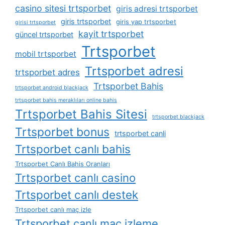
casino sitesi trtsporbet
giris adresi trtsporbet
giris trtsporbet
giris yap trtsporbet
girisi trtsporbet
kayit trtsporbet
güncel trtsporbet
Trtsporbet
mobil trtsporbet
Trtsporbet adresi
trtsporbet adres
Trtsporbet Bahis
trtsporbet android blackjack
trtsporbet bahis meraklıları online bahis
Trtsporbet Bahis Sitesi
trtsporbet blackjack
Trtsporbet bonus
trtsporbet canli
Trtsporbet canlı bahis
Trtsporbet Canlı Bahis Oranları
Trtsporbet canlı casino
Trtsporbet canlı destek
Trtsporbet canlı maç izle
Trtsporbet canlı maç izleme