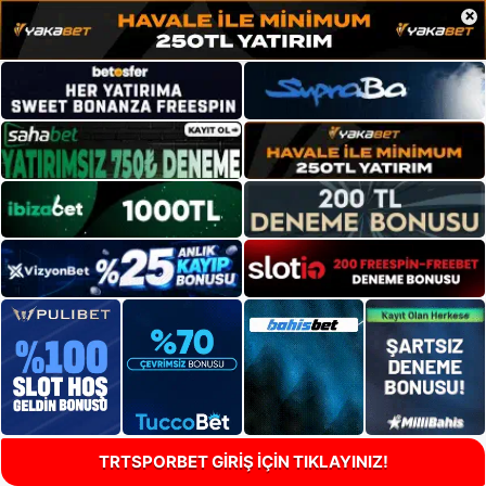
×
TRTSPORBET GİRİŞ İÇİN TIKLAYINIZ!