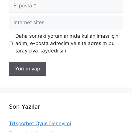
E-
posta
İnternet
sitesi
Daha sonraki yorumlarımda kullanılması için
adım, e-posta adresim ve site adresim bu
tarayıcıya kaydedilsin.
Son Yazılar
Trtsporbet Oyun Deneyimi