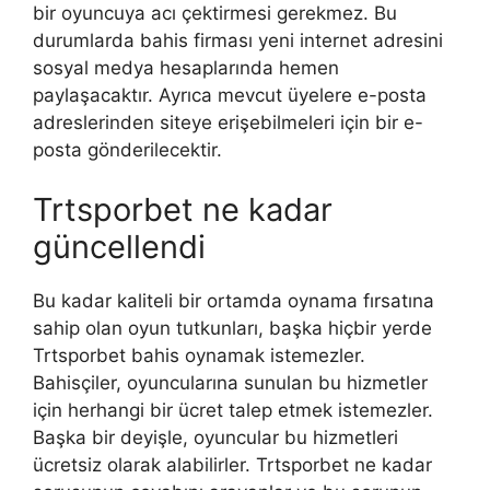
bir oyuncuya acı çektirmesi gerekmez. Bu
durumlarda bahis firması yeni internet adresini
sosyal medya hesaplarında hemen
paylaşacaktır. Ayrıca mevcut üyelere e-posta
adreslerinden siteye erişebilmeleri için bir e-
posta gönderilecektir.
Trtsporbet ne kadar
güncellendi
Bu kadar kaliteli bir ortamda oynama fırsatına
sahip olan oyun tutkunları, başka hiçbir yerde
Trtsporbet bahis oynamak istemezler.
Bahisçiler, oyuncularına sunulan bu hizmetler
için herhangi bir ücret talep etmek istemezler.
Başka bir deyişle, oyuncular bu hizmetleri
ücretsiz olarak alabilirler. Trtsporbet ne kadar