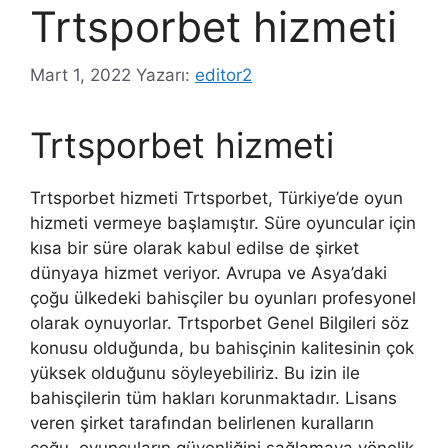
Trtsporbet hizmeti
Mart 1, 2022
Yazarı:
editor2
Trtsporbet hizmeti
Trtsporbet hizmeti Trtsporbet, Türkiye’de oyun
hizmeti vermeye başlamıştır. Süre oyuncular için
kısa bir süre olarak kabul edilse de şirket
dünyaya hizmet veriyor. Avrupa ve Asya’daki
çoğu ülkedeki bahisçiler bu oyunları profesyonel
olarak oynuyorlar. Trtsporbet Genel Bilgileri söz
konusu olduğunda, bu bahisçinin kalitesinin çok
yüksek olduğunu söyleyebiliriz. Bu izin ile
bahisçilerin tüm hakları korunmaktadır. Lisans
veren şirket tarafından belirlenen kuralların