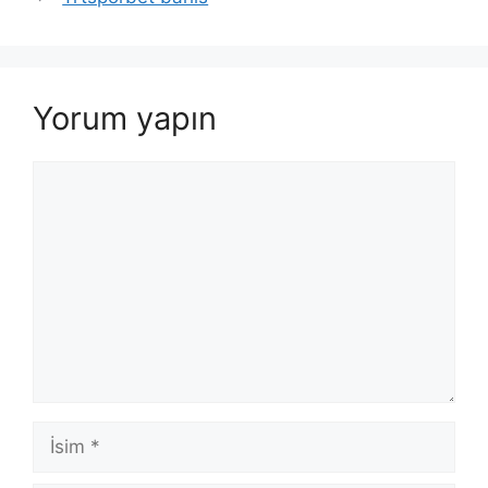
Yorum yapın
Yorum
İsim