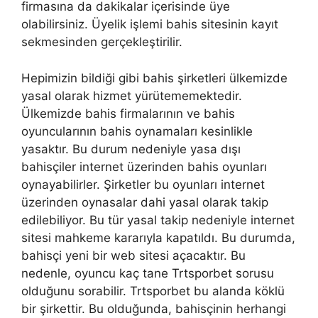
firmasına da dakikalar içerisinde üye
olabilirsiniz. Üyelik işlemi bahis sitesinin kayıt
sekmesinden gerçekleştirilir.
Hepimizin bildiği gibi bahis şirketleri ülkemizde
yasal olarak hizmet yürütememektedir.
Ülkemizde bahis firmalarının ve bahis
oyuncularının bahis oynamaları kesinlikle
yasaktır. Bu durum nedeniyle yasa dışı
bahisçiler internet üzerinden bahis oyunları
oynayabilirler. Şirketler bu oyunları internet
üzerinden oynasalar dahi yasal olarak takip
edilebiliyor. Bu tür yasal takip nedeniyle internet
sitesi mahkeme kararıyla kapatıldı. Bu durumda,
bahisçi yeni bir web sitesi açacaktır. Bu
nedenle, oyuncu kaç tane Trtsporbet sorusu
olduğunu sorabilir. Trtsporbet bu alanda köklü
bir şirkettir. Bu olduğunda, bahisçinin herhangi