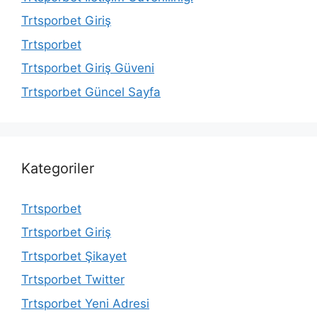
Trtsporbet Giriş
Trtsporbet
Trtsporbet Giriş Güveni
Trtsporbet Güncel Sayfa
Kategoriler
Trtsporbet
Trtsporbet Giriş
Trtsporbet Şikayet
Trtsporbet Twitter
Trtsporbet Yeni Adresi