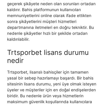
geçerek şikâyete neden olan sorunları ortadan
kaldırır. Bahis platformunun kullanıcıları
memnuniyetlerini online olarak ifade ettikten
sonra şikâyetlerini müşteri hizmetleri
departmanına iletmeleri en doğru tekniktir. Bu
nedenle şikâyetler hızlı bir şekilde ortadan
kaldırılabilir.
Trtsporbet lisans durumu
nedir
Trtsporbet, lisanslı bahisçiler için tamamen
yasal bir sebep hazırlamayı başardı. Bir bahis
sitesinin lisans durumu, yeni üye olmak isteyen
üyeler ve müşteriler için en doğal endişelerden
biridir. Bu nedenle ürün veya hizmetlerin
maksimum güvenlik koşullarında kullanıcılara