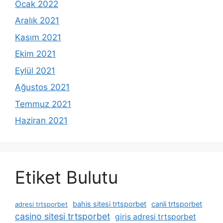
Ocak 2022
Aralık 2021
Kasım 2021
Ekim 2021
Eylül 2021
Ağustos 2021
Temmuz 2021
Haziran 2021
Etiket Bulutu
bahis sitesi trtsporbet
canli trtsporbet
adresi trtsporbet
casino sitesi trtsporbet
giris adresi trtsporbet