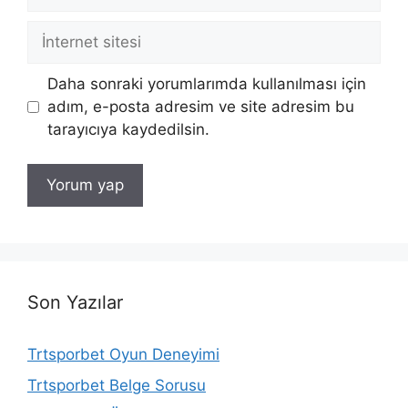
posta
İnternet
sitesi
Daha sonraki yorumlarımda kullanılması için
adım, e-posta adresim ve site adresim bu
tarayıcıya kaydedilsin.
Son Yazılar
Trtsporbet Oyun Deneyimi
Trtsporbet Belge Sorusu