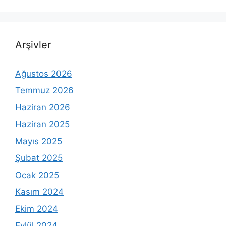
Arşivler
Ağustos 2026
Temmuz 2026
Haziran 2026
Haziran 2025
Mayıs 2025
Şubat 2025
Ocak 2025
Kasım 2024
Ekim 2024
Eylül 2024