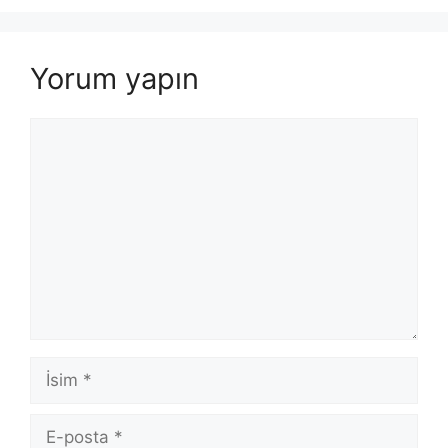
Yorum yapın
Yorum
İsim
E-