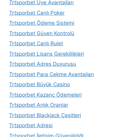
Trtsporbet Üye Avantajları
Trtsporbet Canlı Poker
Trtsporbet Ödeme Sistemi
Trtsporbet Güven Kontrolü
Trtsporbet Canlı Rulet
Trtsporbet Lisans Gereklilikleri
Trtsporbet Adres Duyurusu
Trtsporbet Para Çekme Avantajları
Trtsporbet Büyük Casino
Trtsporbet Kazanç Ödemeleri
Trtsporbet Anlık Oranlar
Trtsporbet Blackjack Çeşitleri
Trtsporbet Adresi
Trtsporbet İletişim Güvenilirliği