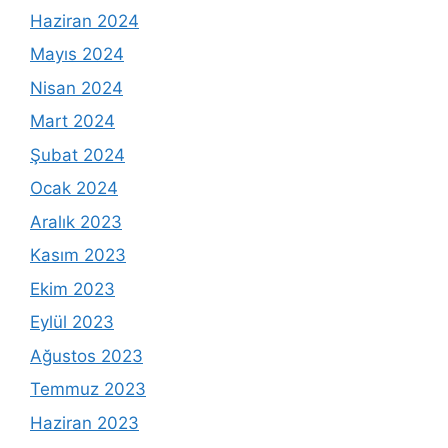
Haziran 2024
Mayıs 2024
Nisan 2024
Mart 2024
Şubat 2024
Ocak 2024
Aralık 2023
Kasım 2023
Ekim 2023
Eylül 2023
Ağustos 2023
Temmuz 2023
Haziran 2023