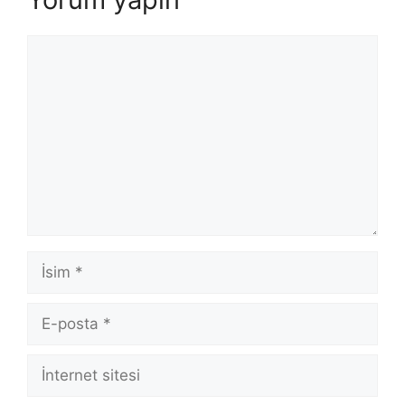
Yorum
İsim
E-
posta
İnternet
sitesi