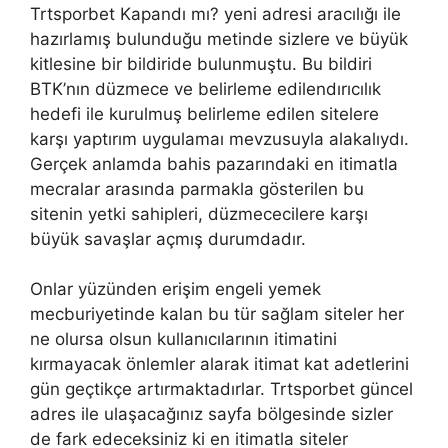
Trtsporbet Kapandı mı? yeni adresi aracılığı ile
hazırlamış bulunduğu metinde sizlere ve büyük
kitlesine bir bildiride bulunmuştu. Bu bildiri
BTK’nın düzmece ve belirleme edilendırıcılık
hedefi ile kurulmuş belirleme edilen sitelere
karşı yaptırım uygulamaı mevzusuyla alakalıydı.
Gerçek anlamda bahis pazarındaki en itimatla
mecralar arasında parmakla gösterilen bu
sitenin yetki sahipleri, düzmececilere karşı
büyük savaşlar açmış durumdadır.
Onlar yüzünden erişim engeli yemek
mecburiyetinde kalan bu tür sağlam siteler her
ne olursa olsun kullanıcılarının itimatini
kırmayacak önlemler alarak itimat kat adetlerini
gün geçtikçe artırmaktadırlar. Trtsporbet güncel
adres ile ulaşacağınız sayfa bölgesinde sizler
de fark edeceksiniz ki en itimatla siteler