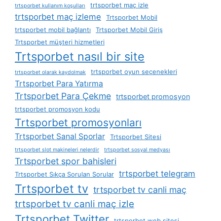
trtsporbet maç izle
trtsporbet kullanım koşulları
trtsporbet maç izleme
Trtsporbet Mobil
trtsporbet mobil bağlantı
Trtsporbet Mobil Giriş
Trtsporbet müşteri hizmetleri
Trtsporbet nasıl bir site
trtsporbet oyun seçenekleri
trtsporbet olarak kaydolmak
Trtsporbet Para Yatırma
Trtsporbet Para Çekme
trtsporbet promosyon
trtsporbet promosyon kodu
Trtsporbet promosyonları
Trtsporbet Sanal Sporlar
Trtsporbet Sitesi
trtsporbet slot makineleri nelerdir
trtsporbet sosyal medyası
Trtsporbet spor bahisleri
trtsporbet telegram
Trtsporbet Sıkça Sorulan Sorular
Trtsporbet tv
trtsporbet tv canli maç
trtsporbet tv canli maç izle
Trtsporbet Twitter
trtsporbet web sitesi