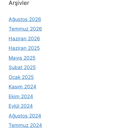
Arşivler
Ağustos 2026
Temmuz 2026
Haziran 2026
Haziran 2025
Mayıs 2025
Şubat 2025
Ocak 2025
Kasım 2024
Ekim 2024
Eylül 2024
Ağustos 2024
Temmuz 2024