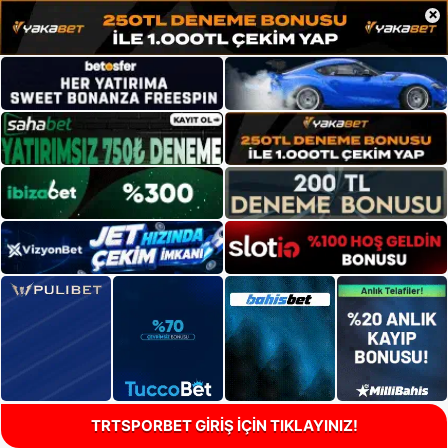
×
TRTSPORBET GİRİŞ İÇİN TIKLAYINIZ!