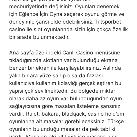
mecburiyetinde değilsiniz. Oyunları denemek
için Eğlence İçin Oyna seçerek oyunu görme ve
deneyimle şansı elde edebilirsiniz. Trtsporbet
casino ile slot oyunlarında sizin için çokça özellik
bir arada bulunmaktadır.
Ana sayfa üzerindeki Canlı Casino menüsüne
tıkladığınızda slotların var bulunduğu ekrana
benzer bir ekran ile karşılaşabilirsiniz. Aslında
yalın bir ara yüze sahip olsa da fazlası
kullanıcıya kullanım kolaylığı gerçekleştiren bu
yapısı çok sevilmektedir. Bu bölgede miktar
olarak daha az oyun var bulunduğundan oyun
sağlayıcısına göre masaları listeleme şansınız
vardır. Rulet, bakara, blackjack, casino hold’em
oyunlarına ait masalar görebileceksiniz. Türkçe
oyunların bulunduğu masalar da pek tabi ki
vardır. Masalardaki alt limiti ise masaya giriş