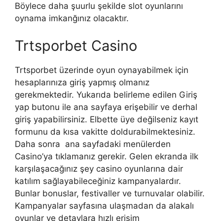
Böylece daha şuurlu şekilde slot oyunlarını
oynama imkanğınız olacaktır.
Trtsporbet Casino
Trtsporbet üzerinde oyun oynayabilmek için
hesaplarınıza giriş yapmış olmanız
gerekmektedir. Yukarıda belirleme edilen Giriş
yap butonu ile ana sayfaya erişebilir ve derhal
giriş yapabilirsiniz. Elbette üye değilseniz kayıt
formunu da kısa vakitte doldurabilmektesiniz.
Daha sonra ana sayfadaki menülerden
Casino’ya tıklamanız gerekir. Gelen ekranda ilk
karşılaşacağınız şey casino oyunlarına dair
katılım sağlayabileceğiniz kampanyalardır.
Bunlar bonuslar, festivaller ve turnuvalar olabilir.
Kampanyalar sayfasına ulaşmadan da alakalı
oyunlar ve detaylara hızlı erişim