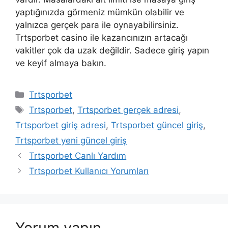
yaptığınızda görmeniz mümkün olabilir ve
yalnızca gerçek para ile oynayabilirsiniz.
Trtsporbet casino ile kazancınızın artacağı
vakitler çok da uzak değildir. Sadece giriş yapın
ve keyif almaya bakın.
Kategoriler
Trtsporbet
Etiketler
Trtsporbet
,
Trtsporbet gerçek adresi
,
Trtsporbet giriş adresi
,
Trtsporbet güncel giriş
,
Trtsporbet yeni güncel giriş
Yazı
Trtsporbet Canlı Yardım
dolaşımı
Trtsporbet Kullanıcı Yorumları
Yorum yapın