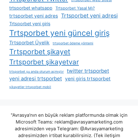
trtsporbet whatsapp
Trtsporbet Yasal Mı?
Trtsporbet yeni adresi
trtsporbet yeni adres
Trtsporbet yeni giriş
Trtsporbet yeni güncel giriş
Trtsporbet Üyelik
trtsporbet ödeme yöntemi
Trtsporbet şikayet
Trtsporbet şikayetvar
twitter trtsporbet
trtsporbet şu anda oturum açmıştır
yeni adresi trtsporbet
yeni giris trtsporbet
şikayetler trtsporbet mobil
"Avrasya'nın en büyük reklam platformunda olmak için
Microsoft Teams:
reklam@avrasyamarketing.com
adresimizden veya Telegram: @Avrasyamarketing
adresimizden irtibat kurabilirsiniz. (Tek iletişim