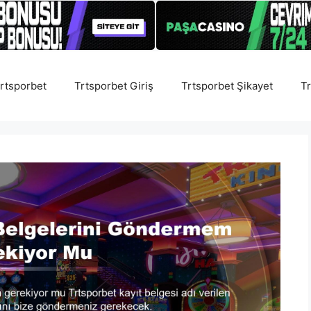
rtsporbet
Trtsporbet Giriş
Trtsporbet Şikayet
Tr