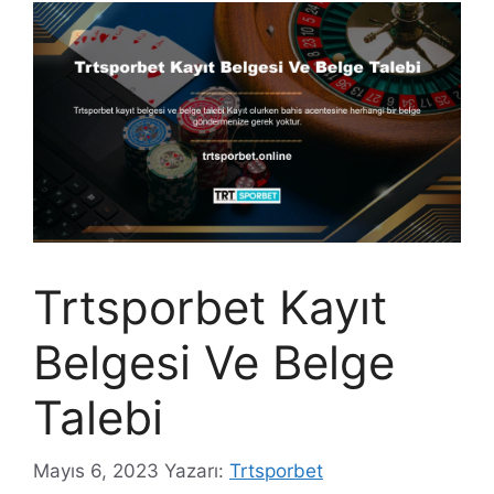
Trtsporbet Kayıt
Belgesi Ve Belge
Talebi
Mayıs 6, 2023
Yazarı:
Trtsporbet