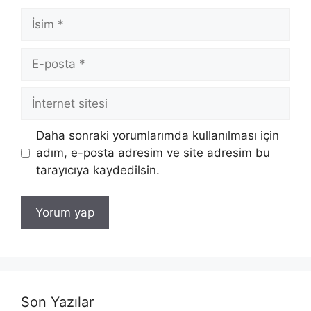
İsim
E-
posta
İnternet
sitesi
Daha sonraki yorumlarımda kullanılması için
adım, e-posta adresim ve site adresim bu
tarayıcıya kaydedilsin.
Son Yazılar