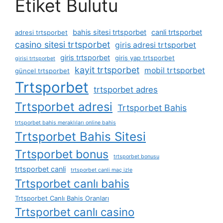
Etiket Bulutu
bahis sitesi trtsporbet
canli trtsporbet
adresi trtsporbet
casino sitesi trtsporbet
giris adresi trtsporbet
giris trtsporbet
giris yap trtsporbet
girisi trtsporbet
kayit trtsporbet
mobil trtsporbet
güncel trtsporbet
Trtsporbet
trtsporbet adres
Trtsporbet adresi
Trtsporbet Bahis
trtsporbet bahis meraklıları online bahis
Trtsporbet Bahis Sitesi
Trtsporbet bonus
trtsporbet bonusu
trtsporbet canli
trtsporbet canli maç izle
Trtsporbet canlı bahis
Trtsporbet Canlı Bahis Oranları
Trtsporbet canlı casino