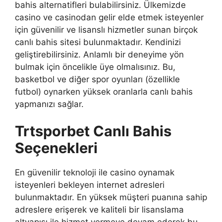
bahis alternatifleri bulabilirsiniz. Ülkemizde
casino ve casinodan gelir elde etmek isteyenler
için güvenilir ve lisanslı hizmetler sunan birçok
canlı bahis sitesi bulunmaktadır. Kendinizi
geliştirebilirsiniz. Anlamlı bir deneyime yön
bulmak için öncelikle üye olmalısınız. Bu,
basketbol ve diğer spor oyunları (özellikle
futbol) oynarken yüksek oranlarla canlı bahis
yapmanızı sağlar.
Trtsporbet Canlı Bahis
Seçenekleri
En güvenilir teknoloji ile casino oynamak
isteyenleri bekleyen internet adresleri
bulunmaktadır. En yüksek müşteri puanına sahip
adreslere erişerek ve kaliteli bir lisanslama