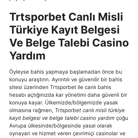
Trtsporbet Canlı Misli
Türkiye Kayıt Belgesi
Ve Belge Talebi Casino
Yardım
Öyleyse bahis yapmaya başlamadan önce bu
konuyu araştırın. Ayrıntılı ve güvenilir bir bahis
sitesi üzerinden Trtsporbet ile canlı bahis
hesabı açtığınızda kar yönetimi daha güvenli bir
konuya kayar. Ülkemizde/bölgemizde yasak
olmasına rağmen,
Trtsporbet canlı misli türkiye
kayıt belgesi ve belge talebi casino yardım
çoğu
Avrupa ülkesinde/bölgesinde yasal olarak
oynayan ve hizmet veren çevrimiçi casinolar ve