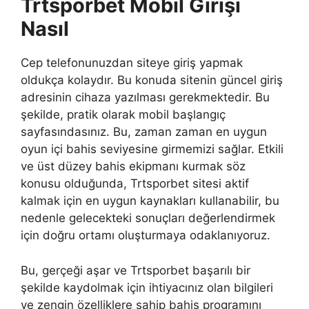
Trtsporbet Mobil Girişi
Nasıl
Cep telefonunuzdan siteye giriş yapmak
oldukça kolaydır. Bu konuda sitenin güncel giriş
adresinin cihaza yazılması gerekmektedir. Bu
şekilde, pratik olarak mobil başlangıç ​​​​
sayfasındasınız. Bu, zaman zaman en uygun
oyun içi bahis seviyesine girmemizi sağlar. Etkili
ve üst düzey bahis ekipmanı kurmak söz
konusu olduğunda, Trtsporbet sitesi aktif
kalmak için en uygun kaynakları kullanabilir, bu
nedenle gelecekteki sonuçları değerlendirmek
için doğru ortamı oluşturmaya odaklanıyoruz.
Bu, gerçeği aşar ve Trtsporbet başarılı bir
şekilde kaydolmak için ihtiyacınız olan bilgileri
ve zengin özelliklere sahip bahis programını