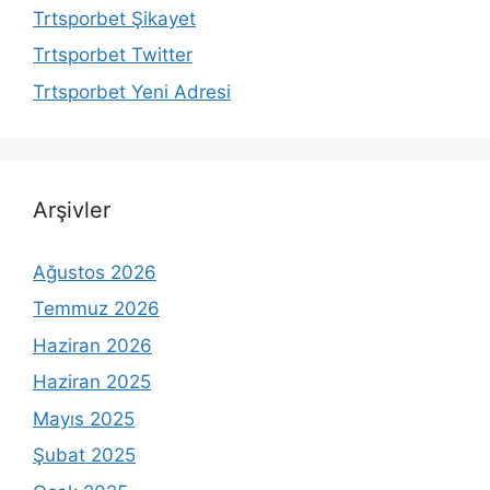
Trtsporbet Şikayet
Trtsporbet Twitter
Trtsporbet Yeni Adresi
Arşivler
Ağustos 2026
Temmuz 2026
Haziran 2026
Haziran 2025
Mayıs 2025
Şubat 2025