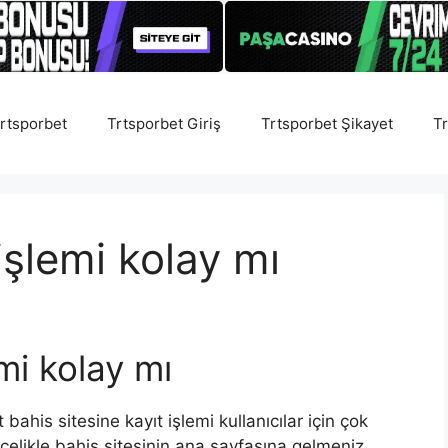
rtsporbet
Trtsporbet Giriş
Trtsporbet Şikayet
Tr
işlemi kolay mı
mi kolay mı
bahis sitesine kayıt işlemi kullanıcılar için çok
ncelikle bahis sitesinin ana sayfasına gelmeniz