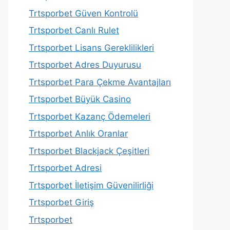
Trtsporbet Güven Kontrolü
Trtsporbet Canlı Rulet
Trtsporbet Lisans Gereklilikleri
Trtsporbet Adres Duyurusu
Trtsporbet Para Çekme Avantajları
Trtsporbet Büyük Casino
Trtsporbet Kazanç Ödemeleri
Trtsporbet Anlık Oranlar
Trtsporbet Blackjack Çeşitleri
Trtsporbet Adresi
Trtsporbet İletişim Güvenilirliği
Trtsporbet Giriş
Trtsporbet