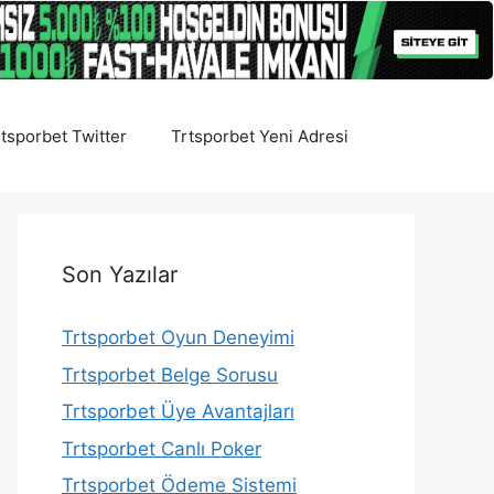
tsporbet Twitter
Trtsporbet Yeni Adresi
Son Yazılar
Trtsporbet Oyun Deneyimi
Trtsporbet Belge Sorusu
Trtsporbet Üye Avantajları
Trtsporbet Canlı Poker
Trtsporbet Ödeme Sistemi