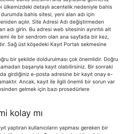
i ülkemizdeki detaylı acentelik nedeniyle bahis
u durumda bahis sitesi, yeni alan adı için
niden açılır. Site Adresi Adı değiştirmeden
n adı girin. Bu adresi web sitesinin ayrıntılı alt
işlemi ile bir sendrom olan ana sayfada bir kez,
r. Sağ üst köşedeki Kayıt Portalı sekmesine
.
ğru bir şekilde doldurulması çok önemlidir. Doğru
aşamadan başarıyla kayıt olabilirsiniz. Bir sonraki
da girdiğiniz e-posta adresine bir kayıt onay e-
ktır. Ancak, kayıt ile ilgili önemli bir sorun var
tesinden gelmek için bazı prosedürlere
emi kolay mı
ıt yaptıran kullanıcıların yapması gereken bir