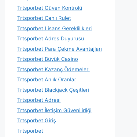
Trtsporbet Güven Kontrolü
Trtsporbet Canlı Rulet
Trtsporbet Lisans Gereklilikleri
Trtsporbet Adres Duyurusu
Trtsporbet Para Çekme Avantajları
Trtsporbet Büyük Casino
Trtsporbet Kazanç Ödemeleri
Trtsporbet Anlık Oranlar
Trtsporbet Blackjack Çeşitleri
Trtsporbet Adresi
Trtsporbet İletişim Güvenilirliği
Trtsporbet Giriş
Trtsporbet