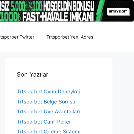
tsporbet Twitter
Trtsporbet Yeni Adresi
Son Yazılar
Trtsporbet Oyun Deneyimi
Trtsporbet Belge Sorusu
Trtsporbet Üye Avantajları
Trtsporbet Canlı Poker
Trtsporbet Ödeme Sistemi