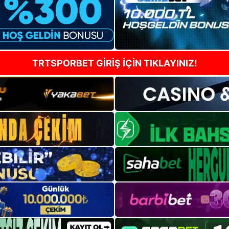
TRTSPORBET GİRİŞ İÇİN TIKLAYINIZ!