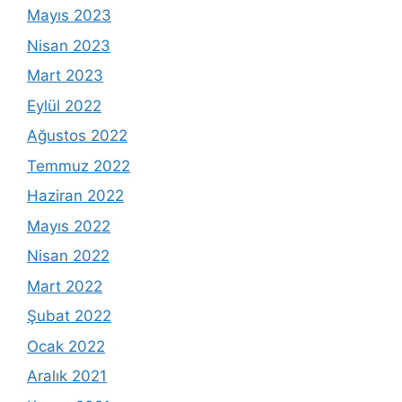
Mayıs 2023
Nisan 2023
Mart 2023
Eylül 2022
Ağustos 2022
Temmuz 2022
Haziran 2022
Mayıs 2022
Nisan 2022
Mart 2022
Şubat 2022
Ocak 2022
Aralık 2021