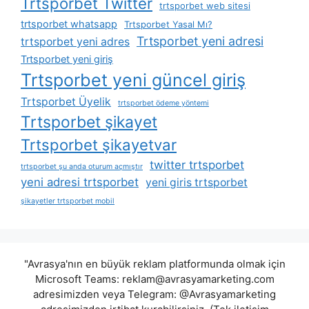
Trtsporbet Twitter
trtsporbet web sitesi
trtsporbet whatsapp
Trtsporbet Yasal Mı?
Trtsporbet yeni adresi
trtsporbet yeni adres
Trtsporbet yeni giriş
Trtsporbet yeni güncel giriş
Trtsporbet Üyelik
trtsporbet ödeme yöntemi
Trtsporbet şikayet
Trtsporbet şikayetvar
twitter trtsporbet
trtsporbet şu anda oturum açmıştır
yeni adresi trtsporbet
yeni giris trtsporbet
şikayetler trtsporbet mobil
"Avrasya'nın en büyük reklam platformunda olmak için
Microsoft Teams:
reklam@avrasyamarketing.com
adresimizden veya Telegram: @Avrasyamarketing