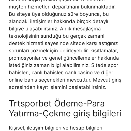
müşteri hizmetleri departmanı bulunmaktadır.
Bu siteye üye olduğunuz süre boyunca, bu
alandaki iletişimler hakkında birçok detaylı
bilgiye ulaşabilirsiniz. Anlık mesajlaşma
teknolojisinin sunduğu bu gerçek zamanlı
destek hizmeti sayesinde sitede karşılaştığınız
sorunları çözmek için belirleyebilir, kısıtlamalar,
promosyonlar ve genel güncellemeler hakkında
istediğiniz zaman bilgi alabilirsiniz. Sitede spor
bahisleri, canlı bahisler, canlı casino ve diğer
online bahis seçenekleri mevcuttur. Mevcut giriş
adresinden kayıt işlemini başlatabilirsiniz.
Trtsporbet Ödeme-Para
Yatırma-Çekme giriş bilgileri
Kişisel, iletişim bilgileri ve hesap bilgileri