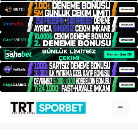
İçeriğe
atla
Menü