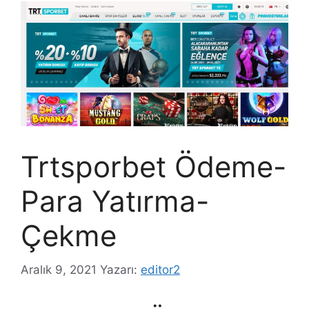
Trtsporbet Ödeme-
Para Yatırma-
Çekme
Aralık 9, 2021
Yazarı:
editor2