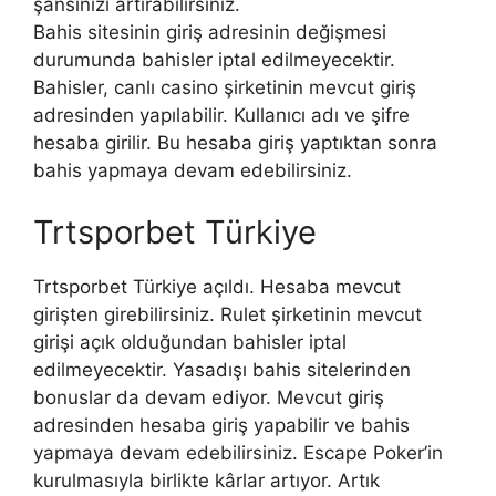
şansınızı artırabilirsiniz.
Bahis sitesinin giriş adresinin değişmesi
durumunda bahisler iptal edilmeyecektir.
Bahisler, canlı casino şirketinin mevcut giriş
adresinden yapılabilir. Kullanıcı adı ve şifre
hesaba girilir. Bu hesaba giriş yaptıktan sonra
bahis yapmaya devam edebilirsiniz.
Trtsporbet Türkiye
Trtsporbet Türkiye açıldı. Hesaba mevcut
girişten girebilirsiniz. Rulet şirketinin mevcut
girişi açık olduğundan bahisler iptal
edilmeyecektir. Yasadışı bahis sitelerinden
bonuslar da devam ediyor. Mevcut giriş
adresinden hesaba giriş yapabilir ve bahis
yapmaya devam edebilirsiniz. Escape Poker’in
kurulmasıyla birlikte kârlar artıyor. Artık