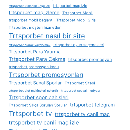
trtsporbet maç izle
trtsporbet kullanım koşulları
trtsporbet maç izleme
Trtsporbet Mobil
trtsporbet mobil bağlantı
Trtsporbet Mobil Giriş
Trtsporbet müşteri hizmetleri
Trtsporbet nasıl bir site
trtsporbet oyun seçenekleri
trtsporbet olarak kaydolmak
Trtsporbet Para Yatırma
Trtsporbet Para Çekme
trtsporbet promosyon
trtsporbet promosyon kodu
Trtsporbet promosyonları
Trtsporbet Sanal Sporlar
Trtsporbet Sitesi
trtsporbet slot makineleri nelerdir
trtsporbet sosyal medyası
Trtsporbet spor bahisleri
trtsporbet telegram
Trtsporbet Sıkça Sorulan Sorular
Trtsporbet tv
trtsporbet tv canli maç
trtsporbet tv canli maç izle