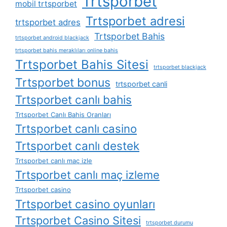
Trtsporbet
mobil trtsporbet
Trtsporbet adresi
trtsporbet adres
Trtsporbet Bahis
trtsporbet android blackjack
trtsporbet bahis meraklıları online bahis
Trtsporbet Bahis Sitesi
trtsporbet blackjack
Trtsporbet bonus
trtsporbet canli
Trtsporbet canlı bahis
Trtsporbet Canlı Bahis Oranları
Trtsporbet canlı casino
Trtsporbet canlı destek
Trtsporbet canlı maç izle
Trtsporbet canlı maç izleme
Trtsporbet casino
Trtsporbet casino oyunları
Trtsporbet Casino Sitesi
trtsporbet durumu