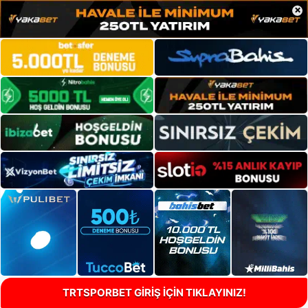
×
TRTSPORBET GİRİŞ İÇİN TIKLAYINIZ!