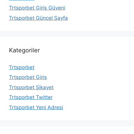
Trtsporbet Giriş Güveni
Trtsporbet Güncel Sayfa
Kategoriler
Trtsporbet
Trtsporbet Giriş
Trtsporbet Şikayet
Trtsporbet Twitter
Trtsporbet Yeni Adresi