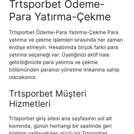
Trtsporbet Ödeme-
Para Yatırma-Çekme
Trtsporbet Ödeme-Para Yatırma-Çekme Para
yatırma ve çekme işlemleri sırasında her zaman
endişe etmeyin. Hesabımda birçok farklı para
yatırma seçeneği var. Üyeliğinizi aktif hale
getirdiğinizde para yatırma ve çekme
bölümünden paranızı yönetme imkanına sahip
olacaksınız.
Trtsporbet Müşteri
Hizmetleri
Trtsporbet giriş sitesi ana sayfasının sol alt
kısmında, günün herhangi bir saatinde geri
bildirim sağlayabilen güçlü bir Trtsporbet