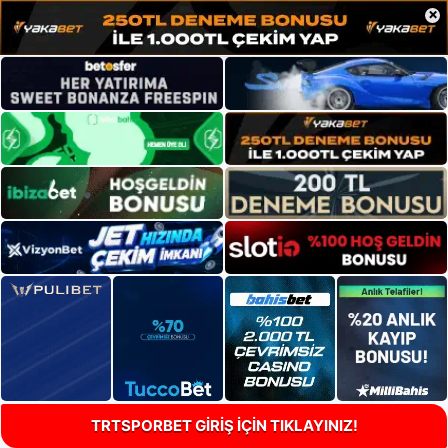
×
TRTSPORBET GİRİŞ İÇİN TIKLAYINIZ!