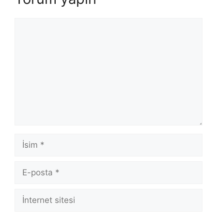
Yorum
İsim
E-
posta
İnternet
sitesi