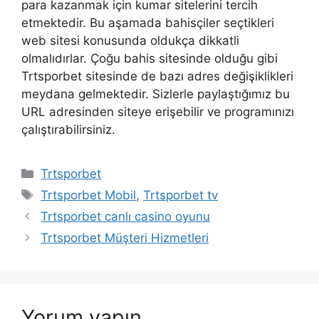
para kazanmak için kumar sitelerini tercih
etmektedir. Bu aşamada bahisçiler seçtikleri
web sitesi konusunda oldukça dikkatli
olmalıdırlar. Çoğu bahis sitesinde olduğu gibi
Trtsporbet sitesinde de bazı adres değişiklikleri
meydana gelmektedir. Sizlerle paylaştığımız bu
URL adresinden siteye erişebilir ve programınızı
çalıştırabilirsiniz.
Kategoriler
Trtsporbet
Etiketler
Trtsporbet Mobil
,
Trtsporbet tv
Yazı
Trtsporbet canlı casino oyunu
dolaşımı
Trtsporbet Müşteri Hizmetleri
Yorum yapın