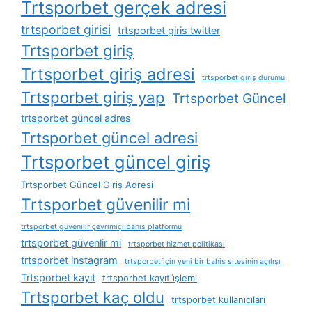
Trtsporbet gerçek adresi
trtsporbet girisi
trtsporbet giris twitter
Trtsporbet giriş
Trtsporbet giriş adresi
trtsporbet giriş durumu
Trtsporbet giriş yap
Trtsporbet Güncel
trtsporbet güncel adres
Trtsporbet güncel adresi
Trtsporbet güncel giriş
Trtsporbet Güncel Giriş Adresi
Trtsporbet güvenilir mi
trtsporbet güvenilir çevrimiçi bahis platformu
trtsporbet güvenlir mi
trtsporbet hizmet politikası
trtsporbet instagram
trtsporbet i̇çin yeni bir bahis sitesinin açılışı
Trtsporbet kayıt
trtsporbet kayıt i̇şlemi
Trtsporbet kaç oldu
trtsporbet kullanıcıları