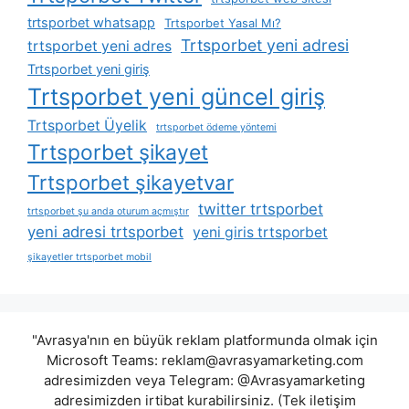
trtsporbet whatsapp
Trtsporbet Yasal Mı?
Trtsporbet yeni adresi
trtsporbet yeni adres
Trtsporbet yeni giriş
Trtsporbet yeni güncel giriş
Trtsporbet Üyelik
trtsporbet ödeme yöntemi
Trtsporbet şikayet
Trtsporbet şikayetvar
twitter trtsporbet
trtsporbet şu anda oturum açmıştır
yeni adresi trtsporbet
yeni giris trtsporbet
şikayetler trtsporbet mobil
"Avrasya'nın en büyük reklam platformunda olmak için
Microsoft Teams:
reklam@avrasyamarketing.com
adresimizden veya Telegram: @Avrasyamarketing
adresimizden irtibat kurabilirsiniz. (Tek iletişim