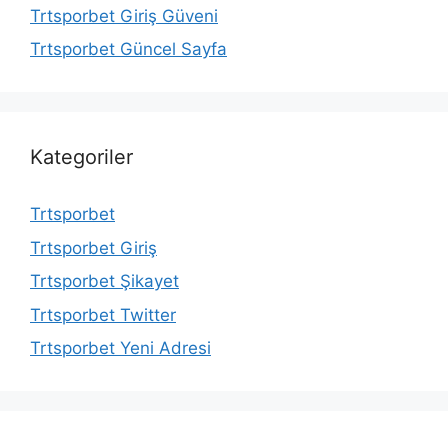
Trtsporbet Giriş Güveni
Trtsporbet Güncel Sayfa
Kategoriler
Trtsporbet
Trtsporbet Giriş
Trtsporbet Şikayet
Trtsporbet Twitter
Trtsporbet Yeni Adresi