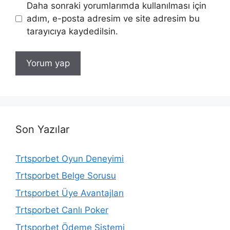
Daha sonraki yorumlarımda kullanılması için
adım, e-posta adresim ve site adresim bu
tarayıcıya kaydedilsin.
Son Yazılar
Trtsporbet Oyun Deneyimi
Trtsporbet Belge Sorusu
Trtsporbet Üye Avantajları
Trtsporbet Canlı Poker
Trtsporbet Ödeme Sistemi