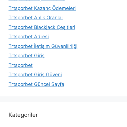
Trtsporbet Kazanç Ödemeleri
Trtsporbet Anlık Oranlar
Trtsporbet Blackjack Çeşitleri
Trtsporbet Adresi
Trtsporbet İletişim Güvenilirliği
Trtsporbet Giriş
Trtsporbet
Trtsporbet Giriş Güveni
Trtsporbet Güncel Sayfa
Kategoriler