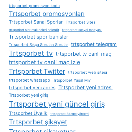
trtsporbet promosyon kodu
Trtsporbet promosyonları
Trtsporbet Sanal Sporlar
Trtsporbet Sitesi
trtsporbet slot makineleri nelerdir
trtsporbet sosyal medyası
Trtsporbet spor bahisleri
trtsporbet telegram
Trtsporbet Sıkça Sorulan Sorular
Trtsporbet tv
trtsporbet tv canli maç
trtsporbet tv canli maç izle
Trtsporbet Twitter
trtsporbet web sitesi
trtsporbet whatsapp
Trtsporbet Yasal Mı?
Trtsporbet yeni adresi
trtsporbet yeni adres
Trtsporbet yeni giriş
Trtsporbet yeni güncel giriş
Trtsporbet Üyelik
trtsporbet ödeme yöntemi
Trtsporbet şikayet
Trtsporbet şikayetvar