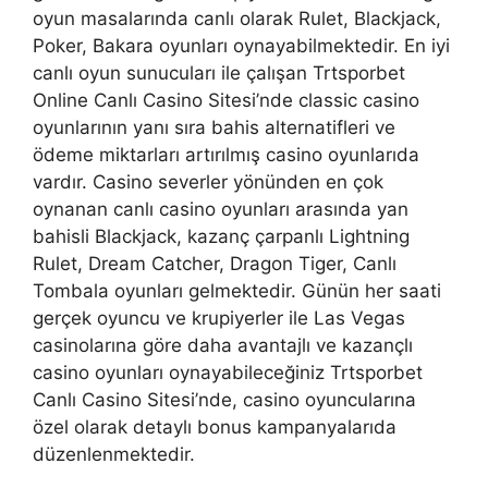
oyun masalarında canlı olarak Rulet, Blackjack,
Poker, Bakara oyunları oynayabilmektedir. En iyi
canlı oyun sunucuları ile çalışan Trtsporbet
Online Canlı Casino Sitesi’nde classic casino
oyunlarının yanı sıra bahis alternatifleri ve
ödeme miktarları artırılmış casino oyunlarıda
vardır. Casino severler yönünden en çok
oynanan canlı casino oyunları arasında yan
bahisli Blackjack, kazanç çarpanlı Lightning
Rulet, Dream Catcher, Dragon Tiger, Canlı
Tombala oyunları gelmektedir. Günün her saati
gerçek oyuncu ve krupiyerler ile Las Vegas
casinolarına göre daha avantajlı ve kazançlı
casino oyunları oynayabileceğiniz Trtsporbet
Canlı Casino Sitesi’nde, casino oyuncularına
özel olarak detaylı bonus kampanyalarıda
düzenlenmektedir.