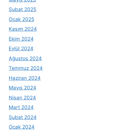
Şubat 2025
Ocak 2025
Kasım 2024
Ekim 2024
Eylül 2024
Ağustos 2024
Temmuz 2024
Haziran 2024
Mayıs 2024
Nisan 2024
Mart 2024
Şubat 2024
Ocak 2024