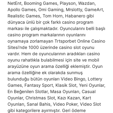
NetEnt, Booming Games, Playson, Wazdan,
Apollo Games, Omi Gaming, Mrslotty, GameArt,
Realistic Games, Tom Horn, Habanero gibi
dünyaca ünlü bir çok farklı casino program
markası ile çalışmaktadır. Oyuncularını belli başlı
casino program markalarının oyunlarını
oynamaya zorlamayan Trtsporbet Online Casino
Sitesi’nde 1000 üzerinde casino slot oyunu
vardır. Hem de oyuncularının aradıkları casino
oyunu rahatlıkla bulabilmesi için site ve mobil
arayüzüne oyun arama özelliği eklemiştir. Oyun
arama özelliğine ek olarakda sunmuş
bulunduğu bütün oyunları Video Bingo, Lottery
Games, Fantasy Sport, Klasik Slot, Yeni Oyunlar,
En Beğenilen Slotlar, Masa Oyunları, Casual
Oyunlar, Christmas Slot, Kazı Kazan, Kart
Oyunları, Sanal Bahis, Video Poker, Video Slot
gibi kategorilere ayırmıştır. Geri ödeme