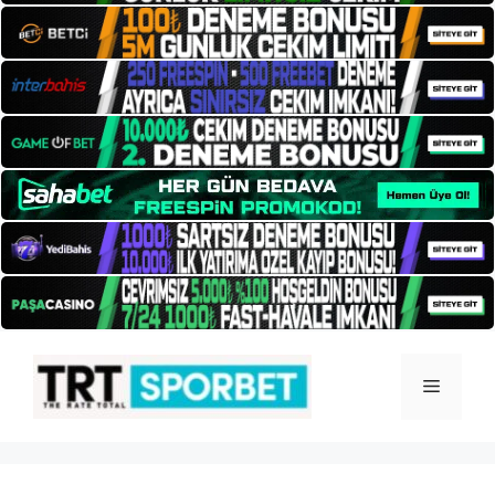
İçeriğe
atla
Menü