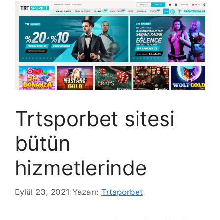
Trtsporbet sitesi
bütün
hizmetlerinde
Eylül 23, 2021
Yazarı:
Trtsporbet