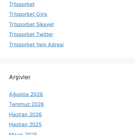
Trtsporbet
Trtsporbet Giriş
Trtsporbet Şikayet
Trtsporbet Twitter
Trtsporbet Yeni Adresi
Arşivler
Ağustos 2026
Temmuz 2026
Haziran 2026
Haziran 2025
Mayıs 2025