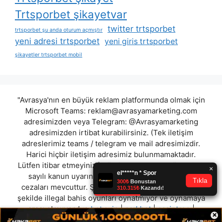
Trtsporbet şikayetvar
twitter trtsporbet
trtsporbet şu anda oturum açmıştır
yeni adresi trtsporbet
yeni giris trtsporbet
şikayetler trtsporbet mobil
"Avrasya'nın en büyük reklam platformunda olmak için
Microsoft Teams:
reklam@avrasyamarketing.com
adresimizden veya Telegram: @Avrasyamarketing
adresimizden irtibat kurabilirsiniz. (Tek iletişim
adreslerimiz teams / telegram ve mail adresimizdir.
Harici hiçbir iletişim adresimiz bulunmamaktadır.
Lütfen itibar etmeyiniz.) Türkiye yasalarına göre 7258
sayılı kanun uyarınca yasa dışı bahis oynamanın
cezaları mevcuttur. Şu an bulunduğunuz site hiç bir
şekilde illegal bahis oyunları oynatmıyor ve oynamaya
aracı olmuyordur.
betxwin
|
carkbet
|
casintroo
|
×
faulbet
|
bixbet
|
bovbet
|
mezbet
|
atakbet
"