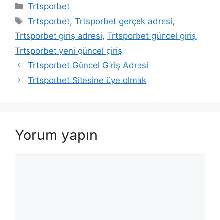
Kategoriler
Trtsporbet
Etiketler
Trtsporbet
,
Trtsporbet gerçek adresi
,
Trtsporbet giriş adresi
,
Trtsporbet güncel giriş
,
Trtsporbet yeni güncel giriş
Yazı
Trtsporbet Güncel Giriş Adresi
dolaşımı
Trtsporbet Sitesine üye olmak
Yorum yapın
Yorum