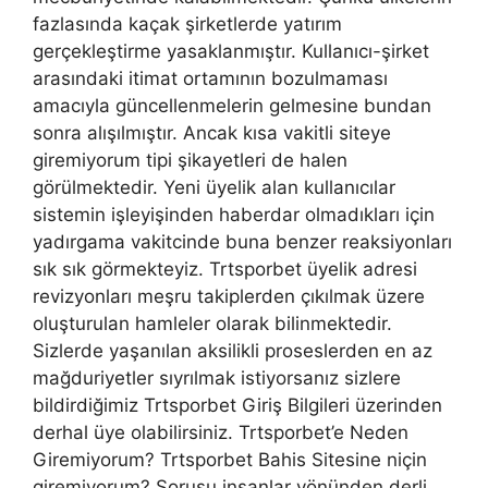
fazlasında kaçak şirketlerde yatırım
gerçekleştirme yasaklanmıştır. Kullanıcı-şirket
arasındaki itimat ortamının bozulmaması
amacıyla güncellenmelerin gelmesine bundan
sonra alışılmıştır. Ancak kısa vakitli siteye
giremiyorum tipi şikayetleri de halen
görülmektedir. Yeni üyelik alan kullanıcılar
sistemin işleyişinden haberdar olmadıkları için
yadırgama vakitcinde buna benzer reaksiyonları
sık sık görmekteyiz. Trtsporbet üyelik adresi
revizyonları meşru takiplerden çıkılmak üzere
oluşturulan hamleler olarak bilinmektedir.
Sizlerde yaşanılan aksilikli proseslerden en az
mağduriyetler sıyrılmak istiyorsanız sizlere
bildirdiğimiz Trtsporbet Giriş Bilgileri üzerinden
derhal üye olabilirsiniz. Trtsporbet’e Neden
Giremiyorum? Trtsporbet Bahis Sitesine niçin
giremiyorum? Sorusu insanlar yönünden derli