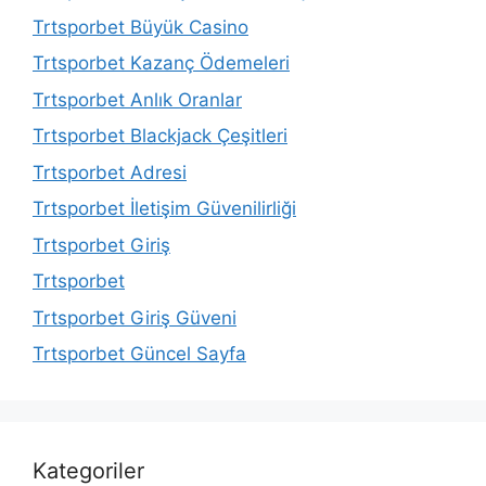
Trtsporbet Büyük Casino
Trtsporbet Kazanç Ödemeleri
Trtsporbet Anlık Oranlar
Trtsporbet Blackjack Çeşitleri
Trtsporbet Adresi
Trtsporbet İletişim Güvenilirliği
Trtsporbet Giriş
Trtsporbet
Trtsporbet Giriş Güveni
Trtsporbet Güncel Sayfa
Kategoriler