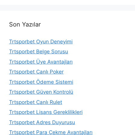
Son Yazılar
Trtsporbet Oyun Deneyimi
Trtsporbet Belge Sorusu
Trtsporbet Üye Avantajları
Trtsporbet Canlı Poker
Trtsporbet Ödeme Sistemi
Trtsporbet Güven Kontrolü
Trtsporbet Canlı Rulet
Trtsporbet Lisans Gereklilikleri
Trtsporbet Adres Duyurusu
Trtsporbet Para Çekme Avantajları