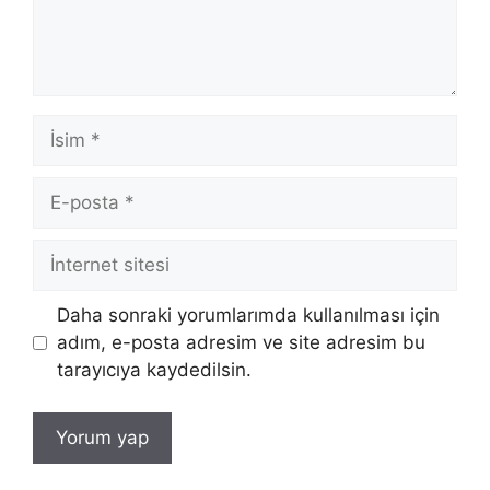
İsim
E-
posta
İnternet
sitesi
Daha sonraki yorumlarımda kullanılması için
adım, e-posta adresim ve site adresim bu
tarayıcıya kaydedilsin.