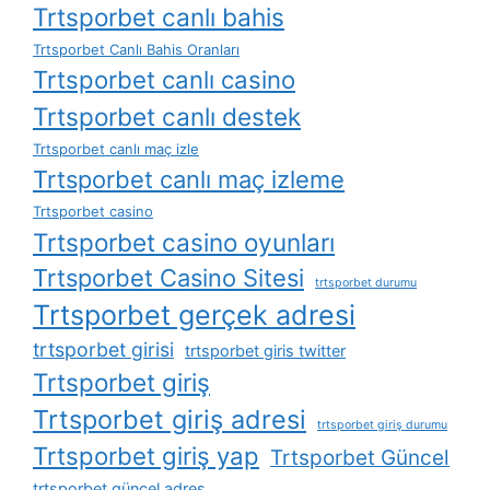
Trtsporbet canlı bahis
Trtsporbet Canlı Bahis Oranları
Trtsporbet canlı casino
Trtsporbet canlı destek
Trtsporbet canlı maç izle
Trtsporbet canlı maç izleme
Trtsporbet casino
Trtsporbet casino oyunları
Trtsporbet Casino Sitesi
trtsporbet durumu
Trtsporbet gerçek adresi
trtsporbet girisi
trtsporbet giris twitter
Trtsporbet giriş
Trtsporbet giriş adresi
trtsporbet giriş durumu
Trtsporbet giriş yap
Trtsporbet Güncel
trtsporbet güncel adres