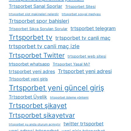
Trtsporbet Sanal Sporlar
Trtsporbet Sitesi
trtsporbet slot makineleri nelerdir
trtsporbet sosyal medyası
Trtsporbet spor bahisleri
trtsporbet telegram
Trtsporbet Sıkça Sorulan Sorular
Trtsporbet tv
trtsporbet tv canli maç
trtsporbet tv canli maç izle
Trtsporbet Twitter
trtsporbet web sitesi
trtsporbet whatsapp
Trtsporbet Yasal Mı?
Trtsporbet yeni adresi
trtsporbet yeni adres
Trtsporbet yeni giriş
Trtsporbet yeni güncel giriş
Trtsporbet Üyelik
trtsporbet ödeme yöntemi
Trtsporbet şikayet
Trtsporbet şikayetvar
twitter trtsporbet
trtsporbet şu anda oturum açmıştır