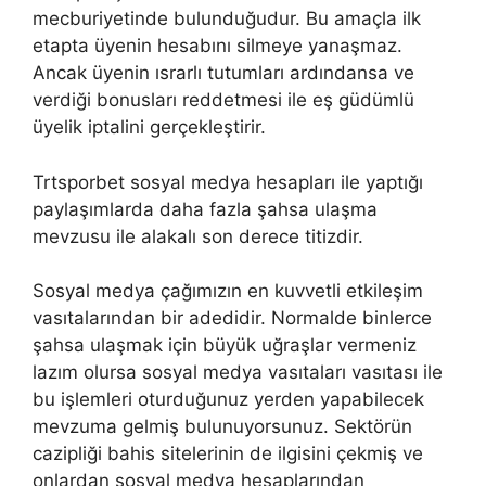
mecburiyetinde bulunduğudur. Bu amaçla ilk
etapta üyenin hesabını silmeye yanaşmaz.
Ancak üyenin ısrarlı tutumları ardındansa ve
verdiği bonusları reddetmesi ile eş güdümlü
üyelik iptalini gerçekleştirir.
Trtsporbet sosyal medya hesapları ile yaptığı
paylaşımlarda daha fazla şahsa ulaşma
mevzusu ile alakalı son derece titizdir.
Sosyal medya çağımızın en kuvvetli etkileşim
vasıtalarından bir adedidir. Normalde binlerce
şahsa ulaşmak için büyük uğraşlar vermeniz
lazım olursa sosyal medya vasıtaları vasıtası ile
bu işlemleri oturduğunuz yerden yapabilecek
mevzuma gelmiş bulunuyorsunuz. Sektörün
cazipliği bahis sitelerinin de ilgisini çekmiş ve
onlardan sosyal medya hesaplarından