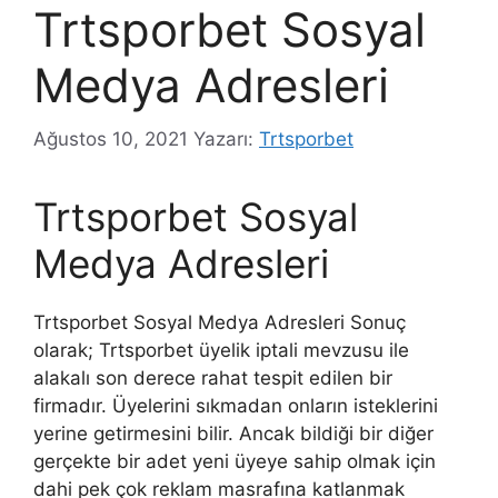
Trtsporbet Sosyal
Medya Adresleri
Ağustos 10, 2021
Yazarı:
Trtsporbet
Trtsporbet Sosyal
Medya Adresleri
Trtsporbet Sosyal Medya Adresleri Sonuç
olarak; Trtsporbet üyelik iptali mevzusu ile
alakalı son derece rahat tespit edilen bir
firmadır. Üyelerini sıkmadan onların isteklerini
yerine getirmesini bilir. Ancak bildiği bir diğer
gerçekte bir adet yeni üyeye sahip olmak için
dahi pek çok reklam masrafına katlanmak