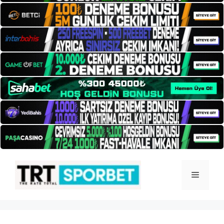
İçeriğe
atla
Menü