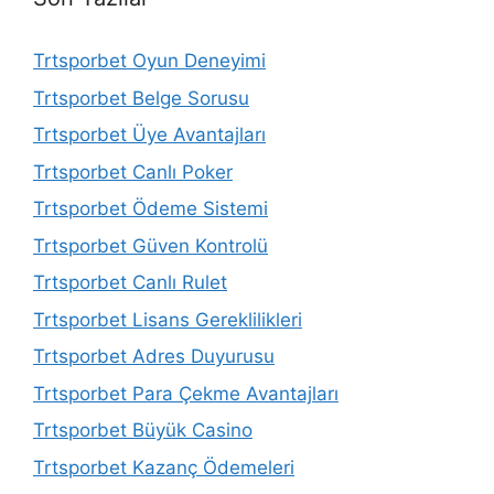
Trtsporbet Oyun Deneyimi
Trtsporbet Belge Sorusu
Trtsporbet Üye Avantajları
Trtsporbet Canlı Poker
Trtsporbet Ödeme Sistemi
Trtsporbet Güven Kontrolü
Trtsporbet Canlı Rulet
Trtsporbet Lisans Gereklilikleri
Trtsporbet Adres Duyurusu
Trtsporbet Para Çekme Avantajları
Trtsporbet Büyük Casino
Trtsporbet Kazanç Ödemeleri