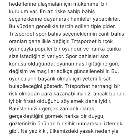
hedeflerine ulaşmaları için mükemmel bir
kurulum var. En az riske sahip bahis
seçeneklerine dayanarak hamleler yapabilirler.
Bu yüzden genellikle tercih edilen tiple gider.
Trtsporbet spor bahis seçeneklerinin canlı bahis
oranları genellikle değişir. Trtsporbet birçok
oyuncuyla popüler bir oyundur ve harika çünkü
size istediğinizi veriyor. Spor bahisleri söz
konusu olduğunda, oyunun nasıl gittiğine göre
değişim ve maç ilerledikçe güncellenebilir. Bu,
oyuncuların başarılı olmak için yeterli fırsat
bulabileceğini gösterir. Trtsporbet herhangi bir
risk olmadan para kazanabilirsiniz, ancak bunun
iyi bir fırsat olduğunu söylemek daha iyidir.
Bahislerinizin gerçek zamanlı olarak
gerçekleştiğini görmek harika bir duygu,
gözlerinizin önünde bir sihir numarasını izlemek
gibi. Ne yazık ki, ülkemizdeki yasak nedeniyle