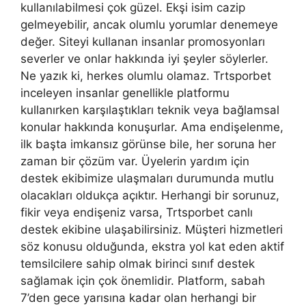
kullanılabilmesi çok güzel. Ekşi isim cazip
gelmeyebilir, ancak olumlu yorumlar denemeye
değer. Siteyi kullanan insanlar promosyonları
severler ve onlar hakkında iyi şeyler söylerler.
Ne yazık ki, herkes olumlu olamaz. Trtsporbet
inceleyen insanlar genellikle platformu
kullanırken karşılaştıkları teknik veya bağlamsal
konular hakkında konuşurlar. Ama endişelenme,
ilk başta imkansız görünse bile, her soruna her
zaman bir çözüm var. Üyelerin yardım için
destek ekibimize ulaşmaları durumunda mutlu
olacakları oldukça açıktır. Herhangi bir sorunuz,
fikir veya endişeniz varsa, Trtsporbet canlı
destek ekibine ulaşabilirsiniz. Müşteri hizmetleri
söz konusu olduğunda, ekstra yol kat eden aktif
temsilcilere sahip olmak birinci sınıf destek
sağlamak için çok önemlidir. Platform, sabah
7’den gece yarısına kadar olan herhangi bir