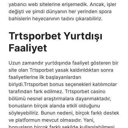
yabancı web sitelerine erişemedik. Ancak, işler
değişti ve şimdi dünyanın her yerinden spora
bahislerin heyecanının tadını çıkarabiliriz.
Trtsporbet Yurtdışı
Faaliyet
Uzun zamandır yurtdışında faaliyet gösteren bir
site olan Trtsporbet yasak kaldırıldıktan sonra
faaliyetlerine ilk başlayanlardan
biriydi.Trtsporbet bonus seçenekleri katılımcılar
tarafından fark edilmez. Trtsporbet casino
bölümü nesnel araştırmalara dayanmaktadır,
bonusların birçok alanda etkili olduğunu
söyleyebiliriz. Bunun nedeni, birçok farklı destek
ve platformun mevcut olmasıdır. Yani,
bonusların birçok farklı şekilde kullanılabilmesi