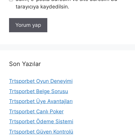
tarayıcıya kaydedilsin.
Son Yazılar
Trtsporbet Oyun Deneyimi
Trtsporbet Belge Sorusu
Trtsporbet Üye Avantajları
Trtsporbet Canlı Poker
Trtsporbet Ödeme Sistemi
Trtsporbet Güven Kontrolü