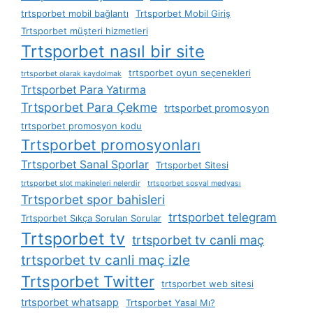
trtsporbet mobil bağlantı
Trtsporbet Mobil Giriş
Trtsporbet müşteri hizmetleri
Trtsporbet nasıl bir site
trtsporbet oyun seçenekleri
trtsporbet olarak kaydolmak
Trtsporbet Para Yatırma
Trtsporbet Para Çekme
trtsporbet promosyon
trtsporbet promosyon kodu
Trtsporbet promosyonları
Trtsporbet Sanal Sporlar
Trtsporbet Sitesi
trtsporbet slot makineleri nelerdir
trtsporbet sosyal medyası
Trtsporbet spor bahisleri
trtsporbet telegram
Trtsporbet Sıkça Sorulan Sorular
Trtsporbet tv
trtsporbet tv canli maç
trtsporbet tv canli maç izle
Trtsporbet Twitter
trtsporbet web sitesi
trtsporbet whatsapp
Trtsporbet Yasal Mı?