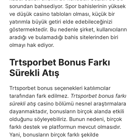
sorundan bahsediyor. Spor bahislerinin yüksek
ve düşük casino tabloları olması, küçük bir
yatırımla büyük getiri elde edebileceğinizi
göstermektedir. Bu nedenle şirket, kullanıcıların
aradığı ve bulamadığı bahis sitelerinden biri
olmayı hak ediyor.
Trtsporbet Bonus Farkı
Sürekli Atış
Trtsporbet bonus seçenekleri katılımcılar
tarafından fark edilmez.
Trtsporbet bonus farkı
sürekli atış
casino bölümü nesnel araştırmalara
dayanmaktadır, bonusların birçok alanda etkili
olduğunu söyleyebiliriz. Bunun nedeni, birçok
farklı destek ve platformun mevcut olmasıdır.
Yani, bonusların birçok farklı şekilde