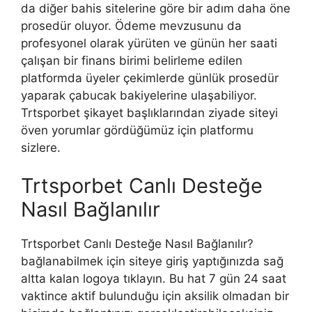
da diğer bahis sitelerine göre bir adım daha öne
prosedür oluyor. Ödeme mevzusunu da
profesyonel olarak yürüten ve günün her saati
çalışan bir finans birimi belirleme edilen
platformda üyeler çekimlerde günlük prosedür
yaparak çabucak bakiyelerine ulaşabiliyor.
Trtsporbet şikayet başlıklarından ziyade siteyi
öven yorumlar gördüğümüz için platformu
sizlere.
Trtsporbet Canlı Desteğe
Nasıl Bağlanılır
Trtsporbet Canlı Desteğe Nasıl Bağlanılır?
bağlanabilmek için siteye giriş yaptığınızda sağ
altta kalan logoya tıklayın. Bu hat 7 gün 24 saat
vaktince aktif bulunduğu için aksilik olmadan bir