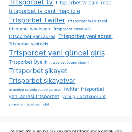
Trtsporbet tv
trtsporbet tv canli maç
trtsporbet tv canli maç izle
Trtsporbet Twitter
trtsporbet web sitesi
trtsporbet whatsapp
Trtsporbet Yasal Mı?
Trtsporbet yeni adresi
trtsporbet yeni adres
Trtsporbet yeni giriş
Trtsporbet yeni güncel giriş
Trtsporbet Üyelik
trtsporbet ödeme yöntemi
Trtsporbet şikayet
Trtsporbet şikayetvar
twitter trtsporbet
trtsporbet şu anda oturum açmıştır
yeni adresi trtsporbet
yeni giris trtsporbet
şikayetler trtsporbet mobil
"Avrasya'nın en büyük reklam platformunda olmak için