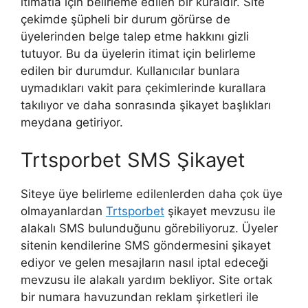
itimatla için belirleme edilen bir kuraldır. Site
çekimde şüpheli bir durum görürse de
üyelerinden belge talep etme hakkını gizli
tutuyor. Bu da üyelerin itimat için belirleme
edilen bir durumdur. Kullanıcılar bunlara
uymadıkları vakit para çekimlerinde kurallara
takılıyor ve daha sonrasında şikayet başlıkları
meydana getiriyor.
Trtsporbet SMS Şikayet
Siteye üye belirleme edilenlerden daha çok üye
olmayanlardan
Trtsporbet
şikayet mevzusu ile
alakalı SMS bulunduğunu görebiliyoruz. Üyeler
sitenin kendilerine SMS göndermesini şikayet
ediyor ve gelen mesajların nasıl iptal edeceği
mevzusu ile alakalı yardım bekliyor. Site ortak
bir numara havuzundan reklam şirketleri ile