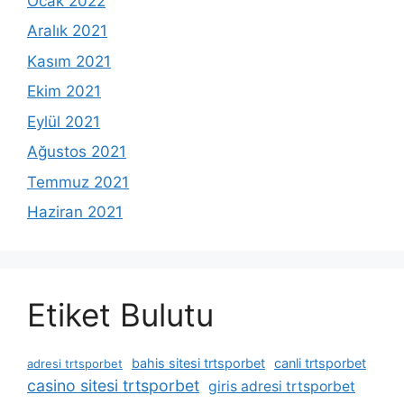
Ocak 2022
Aralık 2021
Kasım 2021
Ekim 2021
Eylül 2021
Ağustos 2021
Temmuz 2021
Haziran 2021
Etiket Bulutu
bahis sitesi trtsporbet
canli trtsporbet
adresi trtsporbet
casino sitesi trtsporbet
giris adresi trtsporbet