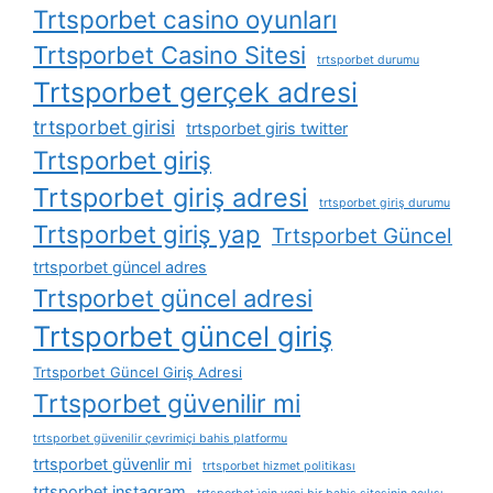
Trtsporbet casino oyunları
Trtsporbet Casino Sitesi
trtsporbet durumu
Trtsporbet gerçek adresi
trtsporbet girisi
trtsporbet giris twitter
Trtsporbet giriş
Trtsporbet giriş adresi
trtsporbet giriş durumu
Trtsporbet giriş yap
Trtsporbet Güncel
trtsporbet güncel adres
Trtsporbet güncel adresi
Trtsporbet güncel giriş
Trtsporbet Güncel Giriş Adresi
Trtsporbet güvenilir mi
trtsporbet güvenilir çevrimiçi bahis platformu
trtsporbet güvenlir mi
trtsporbet hizmet politikası
trtsporbet instagram