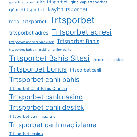
giris trtsporbet
giris yap trtsporbet
girisi trtsporbet
kayit trtsporbet
güncel trtsporbet
Trtsporbet
mobil trtsporbet
Trtsporbet adresi
trtsporbet adres
Trtsporbet Bahis
trtsporbet android blackjack
trtsporbet bahis meraklıları online bahis
Trtsporbet Bahis Sitesi
trtsporbet blackjack
Trtsporbet bonus
trtsporbet canli
Trtsporbet canlı bahis
Trtsporbet Canlı Bahis Oranları
Trtsporbet canlı casino
Trtsporbet canlı destek
Trtsporbet canlı maç izle
Trtsporbet canlı maç izleme
Trtsporbet casino