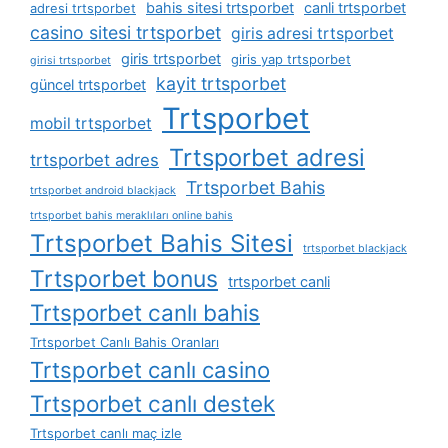
bahis sitesi trtsporbet
canli trtsporbet
adresi trtsporbet
casino sitesi trtsporbet
giris adresi trtsporbet
giris trtsporbet
giris yap trtsporbet
girisi trtsporbet
kayit trtsporbet
güncel trtsporbet
Trtsporbet
mobil trtsporbet
Trtsporbet adresi
trtsporbet adres
Trtsporbet Bahis
trtsporbet android blackjack
trtsporbet bahis meraklıları online bahis
Trtsporbet Bahis Sitesi
trtsporbet blackjack
Trtsporbet bonus
trtsporbet canli
Trtsporbet canlı bahis
Trtsporbet Canlı Bahis Oranları
Trtsporbet canlı casino
Trtsporbet canlı destek
Trtsporbet canlı maç izle