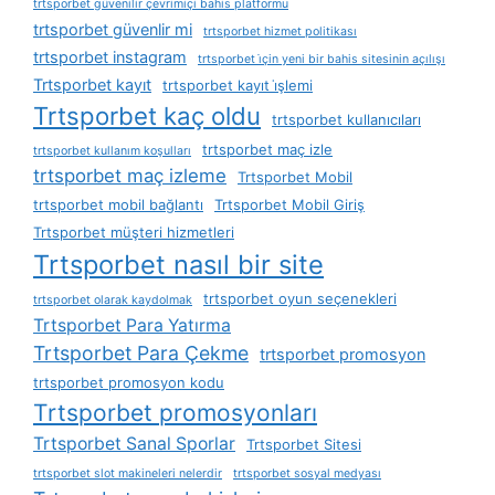
trtsporbet güvenilir çevrimiçi bahis platformu
trtsporbet güvenlir mi
trtsporbet hizmet politikası
trtsporbet instagram
trtsporbet i̇çin yeni bir bahis sitesinin açılışı
Trtsporbet kayıt
trtsporbet kayıt i̇şlemi
Trtsporbet kaç oldu
trtsporbet kullanıcıları
trtsporbet maç izle
trtsporbet kullanım koşulları
trtsporbet maç izleme
Trtsporbet Mobil
trtsporbet mobil bağlantı
Trtsporbet Mobil Giriş
Trtsporbet müşteri hizmetleri
Trtsporbet nasıl bir site
trtsporbet oyun seçenekleri
trtsporbet olarak kaydolmak
Trtsporbet Para Yatırma
Trtsporbet Para Çekme
trtsporbet promosyon
trtsporbet promosyon kodu
Trtsporbet promosyonları
Trtsporbet Sanal Sporlar
Trtsporbet Sitesi
trtsporbet slot makineleri nelerdir
trtsporbet sosyal medyası