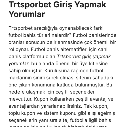
Trtsporbet Giriş Yapmak
Yorumlar
Trtsporbet aracılığıyla oynanabilecek farklı
futbol bahis türleri nelerdir? Futbol bahislerinde
oranlar sonucun belirlenmesinde çok önemli bir
rol oynar. Futbol bahis alternatifleri için canlı
bahis platformu olan
Trtsporbet giriş yapmak
yorumlar
, bu alanda önemli bir üye kitlesine
sahip olmuştur. Kuruluşuna rağmen futbol
maçlarının sınırlı süreli olması sitenin sahadaki
öne çıkan konumuna katkıda bulunmuştur. Bu
hedefe ulaşmak için çeşitli seçenekler
mevcuttur. Kupon kullanırken çeşitli avantaj ve
avantajlardan yararlanabilirsiniz. Tek kupon,
toplu kupon ve sistem kuponu gibi alışılagelmiş
seçeneklerin yanı sıra site, futbolla ilgili bahis