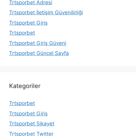
Trtsporbet Adresi
Trtsporbet İletişim Güvenilirliği
Trtsporbet Giriş
Trtsporbet
Trtsporbet Giriş Güveni
Trtsporbet Güncel Sayfa
Kategoriler
Trtsporbet
Trtsporbet Giriş
Trtsporbet Şikayet
Trtsporbet Twitter