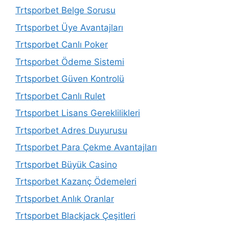
Trtsporbet Belge Sorusu
Trtsporbet Üye Avantajları
Trtsporbet Canlı Poker
Trtsporbet Ödeme Sistemi
Trtsporbet Güven Kontrolü
Trtsporbet Canlı Rulet
Trtsporbet Lisans Gereklilikleri
Trtsporbet Adres Duyurusu
Trtsporbet Para Çekme Avantajları
Trtsporbet Büyük Casino
Trtsporbet Kazanç Ödemeleri
Trtsporbet Anlık Oranlar
Trtsporbet Blackjack Çeşitleri