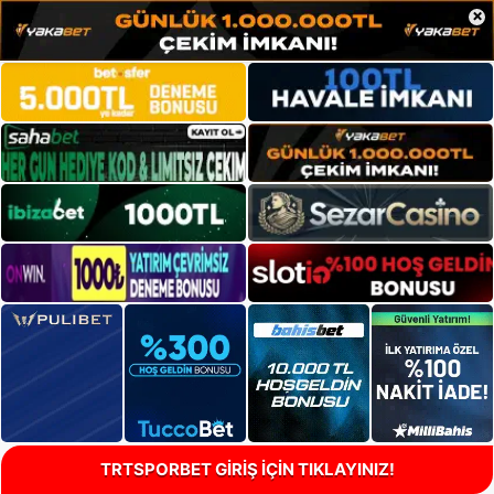
×
TRTSPORBET GİRİŞ İÇİN TIKLAYINIZ!