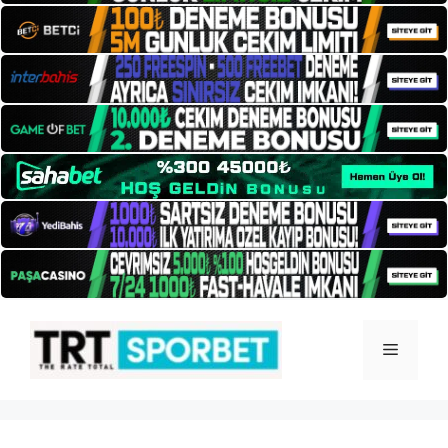
İçeriğe
atla
Menü