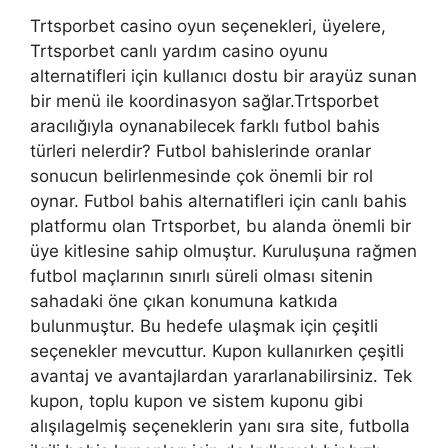
Trtsporbet casino oyun seçenekleri, üyelere,
Trtsporbet canlı yardım casino oyunu
alternatifleri için kullanıcı dostu bir arayüz sunan
bir menü ile koordinasyon sağlar.Trtsporbet
aracılığıyla oynanabilecek farklı futbol bahis
türleri nelerdir? Futbol bahislerinde oranlar
sonucun belirlenmesinde çok önemli bir rol
oynar. Futbol bahis alternatifleri için canlı bahis
platformu olan Trtsporbet, bu alanda önemli bir
üye kitlesine sahip olmuştur. Kuruluşuna rağmen
futbol maçlarının sınırlı süreli olması sitenin
sahadaki öne çıkan konumuna katkıda
bulunmuştur. Bu hedefe ulaşmak için çeşitli
seçenekler mevcuttur. Kupon kullanırken çeşitli
avantaj ve avantajlardan yararlanabilirsiniz. Tek
kupon, toplu kupon ve sistem kuponu gibi
alışılagelmiş seçeneklerin yanı sıra site, futbolla