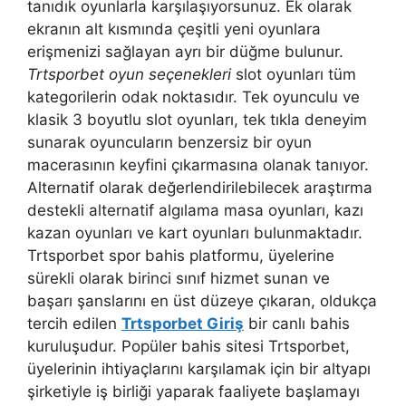
tanıdık oyunlarla karşılaşıyorsunuz. Ek olarak
ekranın alt kısmında çeşitli yeni oyunlara
erişmenizi sağlayan ayrı bir düğme bulunur.
Trtsporbet oyun seçenekleri
slot oyunları tüm
kategorilerin odak noktasıdır. Tek oyunculu ve
klasik 3 boyutlu slot oyunları, tek tıkla deneyim
sunarak oyuncuların benzersiz bir oyun
macerasının keyfini çıkarmasına olanak tanıyor.
Alternatif olarak değerlendirilebilecek araştırma
destekli alternatif algılama masa oyunları, kazı
kazan oyunları ve kart oyunları bulunmaktadır.
Trtsporbet spor bahis platformu, üyelerine
sürekli olarak birinci sınıf hizmet sunan ve
başarı şanslarını en üst düzeye çıkaran, oldukça
tercih edilen
Trtsporbet Giriş
bir canlı bahis
kuruluşudur. Popüler bahis sitesi Trtsporbet,
üyelerinin ihtiyaçlarını karşılamak için bir altyapı
şirketiyle iş birliği yaparak faaliyete başlamayı