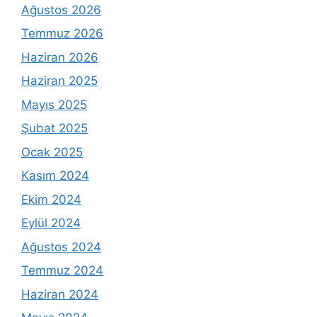
Ağustos 2026
Temmuz 2026
Haziran 2026
Haziran 2025
Mayıs 2025
Şubat 2025
Ocak 2025
Kasım 2024
Ekim 2024
Eylül 2024
Ağustos 2024
Temmuz 2024
Haziran 2024