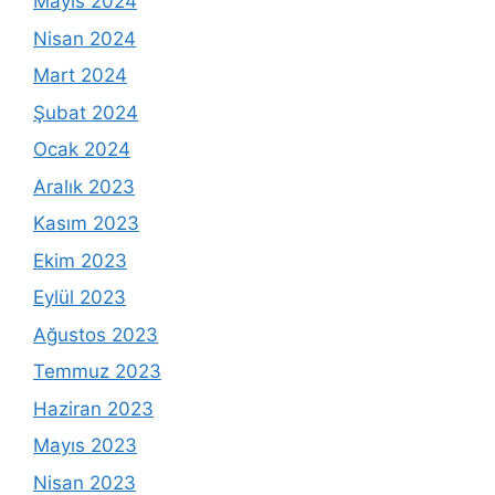
Mayıs 2024
Nisan 2024
Mart 2024
Şubat 2024
Ocak 2024
Aralık 2023
Kasım 2023
Ekim 2023
Eylül 2023
Ağustos 2023
Temmuz 2023
Haziran 2023
Mayıs 2023
Nisan 2023