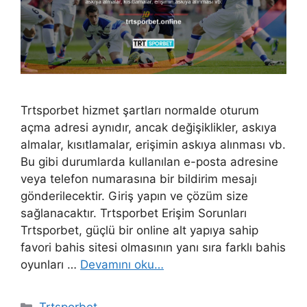
Trtsporbet hizmet şartları normalde oturum
açma adresi aynıdır, ancak değişiklikler, askıya
almalar, kısıtlamalar, erişimin askıya alınması vb.
Bu gibi durumlarda kullanılan e-posta adresine
veya telefon numarasına bir bildirim mesajı
gönderilecektir. Giriş yapın ve çözüm size
sağlanacaktır. Trtsporbet Erişim Sorunları
Trtsporbet, güçlü bir online alt yapıya sahip
favori bahis sitesi olmasının yanı sıra farklı bahis
oyunları …
Devamını oku…
Kategoriler