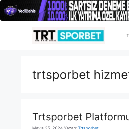
İçeriğe
atla
T
trtsporbet hizme
Trtsporbet Platform
Mayıs 25, 2024
Yazarı:
Trtsporbet