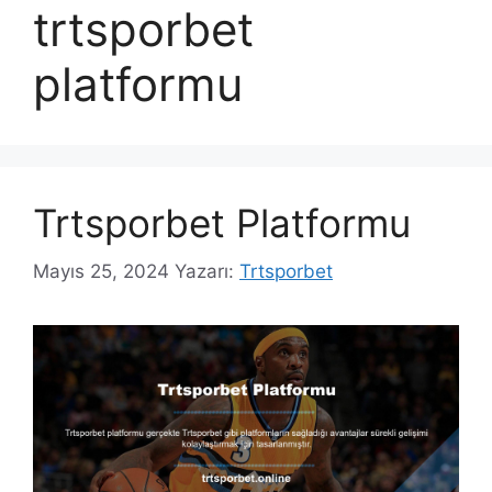
trtsporbet
platformu
Trtsporbet Platformu
Mayıs 25, 2024
Yazarı:
Trtsporbet