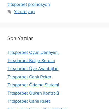
trtsporbet promosyon
Yorum yap
Son Yazılar
Trtsporbet Oyun Deneyimi
Trtsporbet Belge Sorusu
Trtsporbet Üye Avantajları
Trtsporbet Canlı Poker
Trtsporbet Ödeme Sistemi
Trtsporbet Güven Kontrolü
Trtsporbet Canlı Rulet