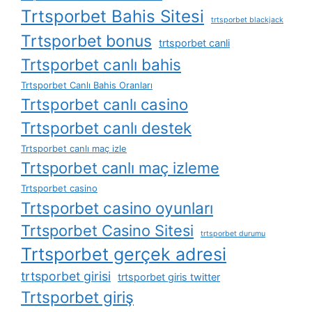
Trtsporbet Bahis Sitesi
trtsporbet blackjack
Trtsporbet bonus
trtsporbet canli
Trtsporbet canlı bahis
Trtsporbet Canlı Bahis Oranları
Trtsporbet canlı casino
Trtsporbet canlı destek
Trtsporbet canlı maç izle
Trtsporbet canlı maç izleme
Trtsporbet casino
Trtsporbet casino oyunları
Trtsporbet Casino Sitesi
trtsporbet durumu
Trtsporbet gerçek adresi
trtsporbet girisi
trtsporbet giris twitter
Trtsporbet giriş