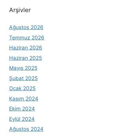
Arşivler
Ağustos 2026
Temmuz 2026
Haziran 2026
Haziran 2025
Mayıs 2025
Şubat 2025
Ocak 2025
Kasım 2024
Ekim 2024
Eylül 2024
Ağustos 2024