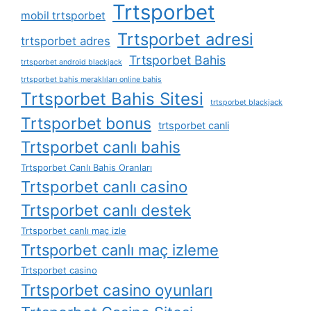
Trtsporbet
mobil trtsporbet
Trtsporbet adresi
trtsporbet adres
Trtsporbet Bahis
trtsporbet android blackjack
trtsporbet bahis meraklıları online bahis
Trtsporbet Bahis Sitesi
trtsporbet blackjack
Trtsporbet bonus
trtsporbet canli
Trtsporbet canlı bahis
Trtsporbet Canlı Bahis Oranları
Trtsporbet canlı casino
Trtsporbet canlı destek
Trtsporbet canlı maç izle
Trtsporbet canlı maç izleme
Trtsporbet casino
Trtsporbet casino oyunları