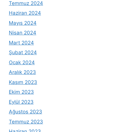
Temmuz 2024
Haziran 2024
Mayıs 2024
Nisan 2024
Mart 2024
Şubat 2024
Ocak 2024
Aralık 2023
Kasım 2023
Ekim 2023
Eylül 2023
Ağustos 2023
Temmuz 2023
Haziran 2023