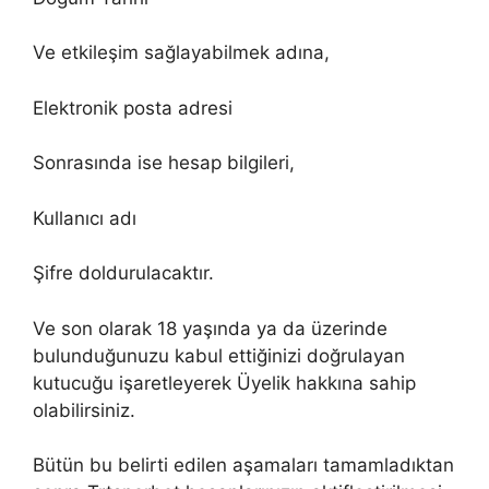
Ve etkileşim sağlayabilmek adına,
Elektronik posta adresi
Sonrasında ise hesap bilgileri,
Kullanıcı adı
Şifre doldurulacaktır.
Ve son olarak 18 yaşında ya da üzerinde
bulunduğunuzu kabul ettiğinizi doğrulayan
kutucuğu işaretleyerek Üyelik hakkına sahip
olabilirsiniz.
Bütün bu belirti edilen aşamaları tamamladıktan