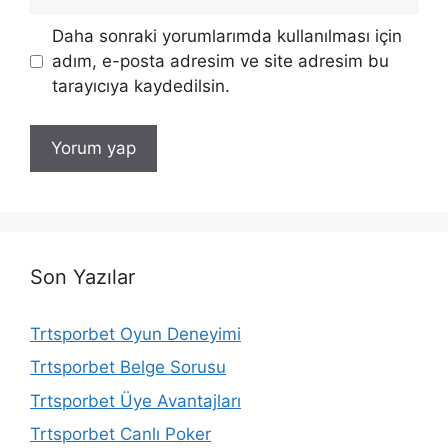
sitesi
Daha sonraki yorumlarımda kullanılması için
adım, e-posta adresim ve site adresim bu
tarayıcıya kaydedilsin.
Son Yazılar
Trtsporbet Oyun Deneyimi
Trtsporbet Belge Sorusu
Trtsporbet Üye Avantajları
Trtsporbet Canlı Poker