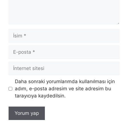
İsim
E-
posta
İnternet
sitesi
Daha sonraki yorumlarımda kullanılması için
adım, e-posta adresim ve site adresim bu
tarayıcıya kaydedilsin.