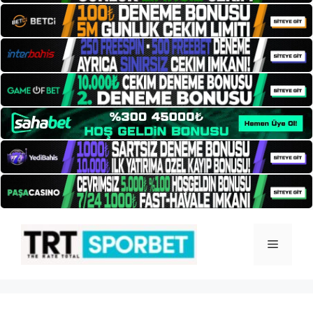
İçeriğe
atla
Menü