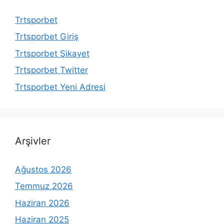
Trtsporbet
Trtsporbet Giriş
Trtsporbet Şikayet
Trtsporbet Twitter
Trtsporbet Yeni Adresi
Arşivler
Ağustos 2026
Temmuz 2026
Haziran 2026
Haziran 2025