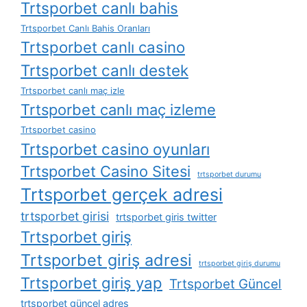
Trtsporbet canlı bahis
Trtsporbet Canlı Bahis Oranları
Trtsporbet canlı casino
Trtsporbet canlı destek
Trtsporbet canlı maç izle
Trtsporbet canlı maç izleme
Trtsporbet casino
Trtsporbet casino oyunları
Trtsporbet Casino Sitesi
trtsporbet durumu
Trtsporbet gerçek adresi
trtsporbet girisi
trtsporbet giris twitter
Trtsporbet giriş
Trtsporbet giriş adresi
trtsporbet giriş durumu
Trtsporbet giriş yap
Trtsporbet Güncel
trtsporbet güncel adres