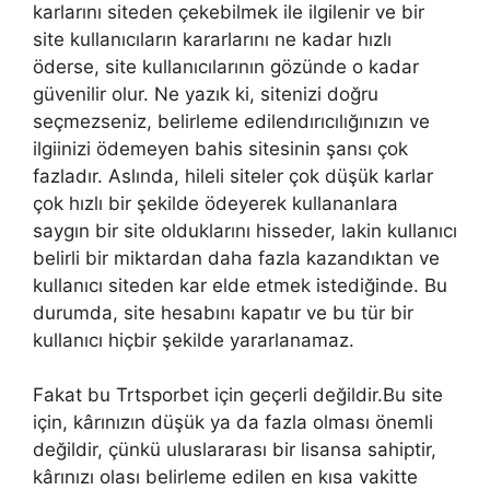
karlarını siteden çekebilmek ile ilgilenir ve bir
site kullanıcıların kararlarını ne kadar hızlı
öderse, site kullanıcılarının gözünde o kadar
güvenilir olur. Ne yazık ki, sitenizi doğru
seçmezseniz, belirleme edilendırıcılığınızın ve
ilgiinizi ödemeyen bahis sitesinin şansı çok
fazladır. Aslında, hileli siteler çok düşük karlar
çok hızlı bir şekilde ödeyerek kullananlara
saygın bir site olduklarını hisseder, lakin kullanıcı
belirli bir miktardan daha fazla kazandıktan ve
kullanıcı siteden kar elde etmek istediğinde. Bu
durumda, site hesabını kapatır ve bu tür bir
kullanıcı hiçbir şekilde yararlanamaz.
Fakat bu Trtsporbet için geçerli değildir.Bu site
için, kârınızın düşük ya da fazla olması önemli
değildir, çünkü uluslararası bir lisansa sahiptir,
kârınızı olası belirleme edilen en kısa vakitte