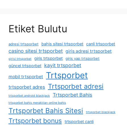
Etiket Bulutu
bahis sitesi trtsporbet
canli trtsporbet
adresi trtsporbet
casino sitesi trtsporbet
giris adresi trtsporbet
giris trtsporbet
giris yap trtsporbet
girisi trtsporbet
kayit trtsporbet
güncel trtsporbet
Trtsporbet
mobil trtsporbet
Trtsporbet adresi
trtsporbet adres
Trtsporbet Bahis
trtsporbet android blackjack
trtsporbet bahis meraklıları online bahis
Trtsporbet Bahis Sitesi
trtsporbet blackjack
Trtsporbet bonus
trtsporbet canli